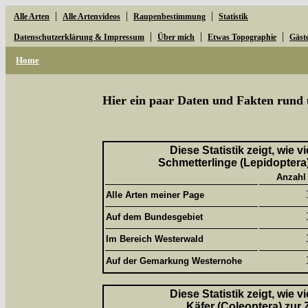
|
|
|
Alle Arten
Alle Artenvideos
Raupenbestimmung
Statistik
|
|
|
Datenschutzerklärung & Impressum
Über mich
Etwas Topographie
Gäst
Home
Hier ein paar Daten und Fakten rund 
Diese Statistik zeigt, wie 
Schmetterlinge (Lepidoptera)
Anzahl
Alle Arten meiner Page
Auf dem Bundesgebiet
Im Bereich Westerwald
Auf der Gemarkung Westernohe
Diese Statistik zeigt, wie 
Käfer (Coleoptera) zur 