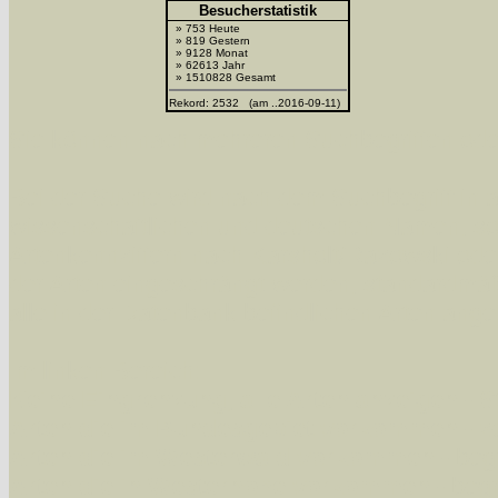
Besucherstatistik
» 753 Heute
» 819 Gestern
» 9128 Monat
» 62613 Jahr
» 1510828 Gesamt
Rekord: 2532 (am ..2016-09-11)
Sie können nach mehreren Suchbegriffen oder
Bei der Suche wird nach dem Suchbegriff in al
wissenschaftlichen und deutschen Namen, so
Artenkennziffern nach Karsholt/Razowski od
der Arten eingeschrängt werden, standardmä
alle in der Datenbank befindlichen Arten ange
Im linken Bereich:
Keine Eingrenzung, alle Arten anzeigen
- S
Arten die im Bundesgebiet vorkommen
- z
Arten die im Westerwald vorkommen
- beg
Arten die in Westernohe vorkommen
- beg