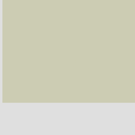
Im rechten Bereich:
Alle Arten der Sammlung
- keine Einschrän
nur die mit Rote Liste-Status
- es werden nur
Die linken und rechten Optionen können auch
Fatal error
: Uncaught ArgumentCountError: T
/var/www/vhosts/schmetterlinge-westerwald.de/
/var/www/vhosts/schmetterlinge-westerwald.de
/var/www/vhosts/schmetterlinge-westerwald.de
/var/www/vhosts/schmetterlinge-westerwald.de/
thrown in
/var/www/vhosts/schmetterlinge-w