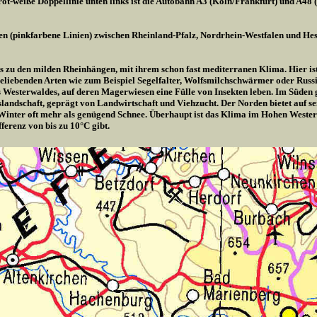
ot-weiße Doppellinie unten links ist die Autobahn A3 (Köln/Frankfurt) und A48 
en (pinkfarbene Linien) zwischen Rheinland-Pfalz, Nordrhein-Westfalen und Hes
is zu den milden Rheinhängen, mit ihrem schon fast mediterranen Klima. Hier ist 
liebenden Arten wie zum Beispiel Segelfalter, Wolfsmilchschwärmer oder Russis
es Westerwaldes, auf deren Magerwiesen eine Fülle von Insekten leben. Im Süden
rgslandschaft, geprägt von Landwirtschaft und Viehzucht. Der Norden bietet auf 
Winter oft mehr als genügend Schnee. Überhaupt ist das Klima im Hohen Wester
ferenz von bis zu 10°C gibt.