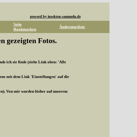
powerd by insekten-sammeln.de
Seite
Änderungsliste
Bookmarken
n gezeigten Fotos.
s ich sie finde (siehe Link oben: 'Alle
ene mit dem Link 'Einstellungen' auf die
len). Von mir wurden bisher auf unserem