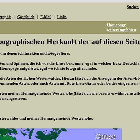
Suchen
|
|
|
graphie
Gästebuch
E-Mail
Links
Homepage
weiterempfehlen
pographischen Herkunft der auf diesen Seite
 in denen ich Insekten und fotografiere:
kten und Spinnen, die ich vor die Linse bekomme, egal in welcher Ecke Deutschland
r Homepage aufgelistet, egal wo ich sie fotografiert habe.
 die Arten des Hohen Westerwaldes. Hierzu lässt sich die Anzeige in der Arten-Eb
mmenden Arten, oder auch Arten mit Rote Liste-Status oder beides eingrenzen.
Arten meiner Heimatgemeinde Westernohe (lässt sich wie bereits erwähnt einstel
n nachgewiesen.
Westerwaldes und meiner Heimatgemeinde Westernohe.