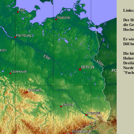
Links:
Der Ho
die Ge
Hoche
Er wir
Dill b
Die hö
Hoher 
Dreilä
Nordrh
"Fuch