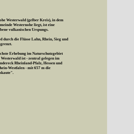
he Westerwald (gelber Kreis), in dem
meinde Westernohe liegt, ist eine
bene vulkanischen Urspungs.
d durch die Flüsse Lahn, Rhein, Sieg und
egrenzt.
chste Erhebung im Naturschutzgebiet
Westerwald ist - zentral gelegen im
ndereck Rheinland-Pfalz, Hessen und
ein-Westfalen - mit 657 m die
skaute".