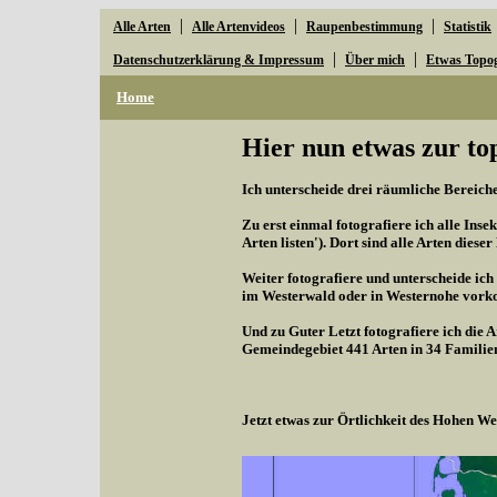
|
|
|
Alle Arten
Alle Artenvideos
Raupenbestimmung
Statistik
|
|
Datenschutzerklärung & Impressum
Über mich
Etwas Topo
Home
Hier nun etwas zur to
Ich unterscheide drei räumliche Bereiche,
Zu erst einmal fotografiere ich alle Inse
Arten listen'). Dort sind alle Arten diese
Weiter fotografiere und unterscheide ich
im Westerwald oder in Westernohe vorko
Und zu Guter Letzt fotografiere ich die 
Gemeindegebiet 441 Arten in 34 Familie
Jetzt etwas zur Örtlichkeit des Hohen 