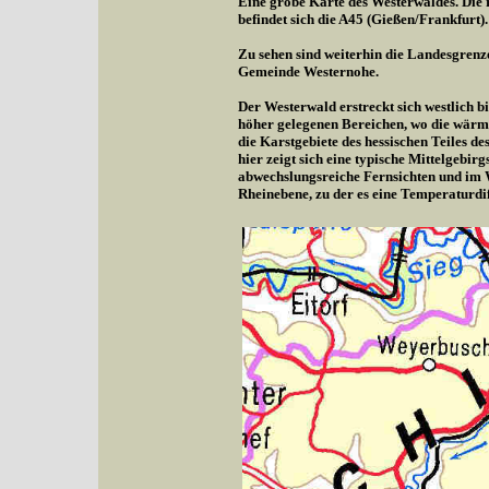
Eine grobe Karte des Westerwaldes. Die r
befindet sich die A45 (Gießen/Frankfurt).
Zu sehen sind weiterhin die Landesgrenz
Gemeinde Westernohe.
Der Westerwald erstreckt sich westlich b
höher gelegenen Bereichen, wo die wärme
die Karstgebiete des hessischen Teiles d
hier zeigt sich eine typische Mittelgebi
abwechslungsreiche Fernsichten und im 
Rheinebene, zu der es eine Temperaturdif