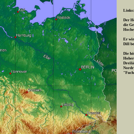
Links:
Der Ho
die Ge
Hoche
Er wir
Dill b
Die hö
Hoher 
Dreilä
Nordrh
"Fuch