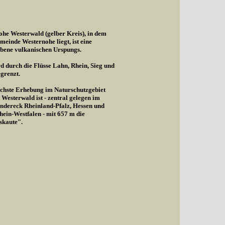
he Westerwald (gelber Kreis), in dem
meinde Westernohe liegt, ist eine
bene vulkanischen Urspungs.
d durch die Flüsse Lahn, Rhein, Sieg und
egrenzt.
chste Erhebung im Naturschutzgebiet
Westerwald ist - zentral gelegen im
ndereck Rheinland-Pfalz, Hessen und
ein-Westfalen - mit 657 m die
skaute".