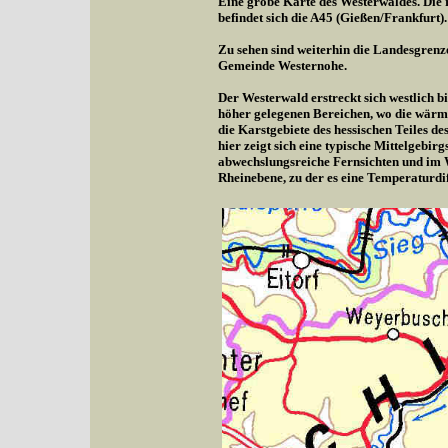
Eine grobe Karte des Westerwaldes. Die r
befindet sich die A45 (Gießen/Frankfurt).
Zu sehen sind weiterhin die Landesgrenz
Gemeinde Westernohe.
Der Westerwald erstreckt sich westlich b
höher gelegenen Bereichen, wo die wärme
die Karstgebiete des hessischen Teiles d
hier zeigt sich eine typische Mittelgebi
abwechslungsreiche Fernsichten und im 
Rheinebene, zu der es eine Temperaturdif