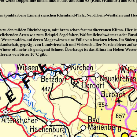
ot-weiße Doppellinie unten links ist die Autobahn A3 (Köln/Frankfurt) und A48 
en (pinkfarbene Linien) zwischen Rheinland-Pfalz, Nordrhein-Westfalen und Hes
is zu den milden Rheinhängen, mit ihrem schon fast mediterranen Klima. Hier ist 
liebenden Arten wie zum Beispiel Segelfalter, Wolfsmilchschwärmer oder Russis
es Westerwaldes, auf deren Magerwiesen eine Fülle von Insekten leben. Im Süden
rgslandschaft, geprägt von Landwirtschaft und Viehzucht. Der Norden bietet auf 
Winter oft mehr als genügend Schnee. Überhaupt ist das Klima im Hohen Wester
ferenz von bis zu 10°C gibt.