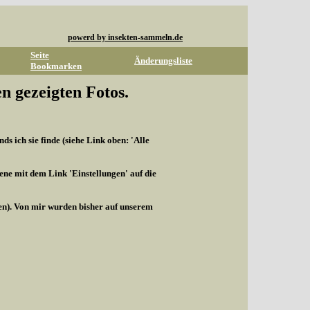
powerd by insekten-sammeln.de
Seite
Änderungsliste
Bookmarken
n gezeigten Fotos.
s ich sie finde (siehe Link oben: 'Alle
ene mit dem Link 'Einstellungen' auf die
len). Von mir wurden bisher auf unserem