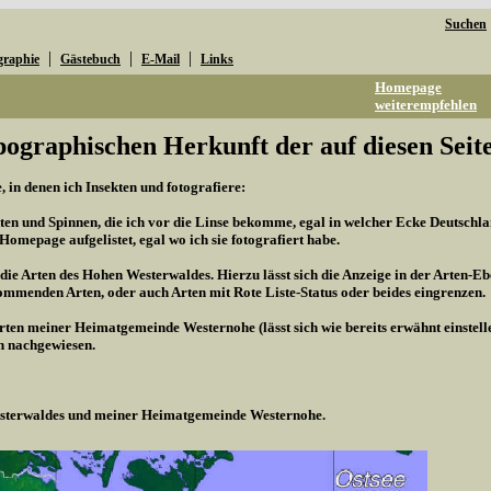
Suchen
|
|
|
graphie
Gästebuch
E-Mail
Links
Homepage
weiterempfehlen
pographischen Herkunft der auf diesen Seite
 in denen ich Insekten und fotografiere:
kten und Spinnen, die ich vor die Linse bekomme, egal in welcher Ecke Deutschland
r Homepage aufgelistet, egal wo ich sie fotografiert habe.
 die Arten des Hohen Westerwaldes. Hierzu lässt sich die Anzeige in der Arten-Eb
mmenden Arten, oder auch Arten mit Rote Liste-Status oder beides eingrenzen.
Arten meiner Heimatgemeinde Westernohe (lässt sich wie bereits erwähnt einstel
n nachgewiesen.
Westerwaldes und meiner Heimatgemeinde Westernohe.