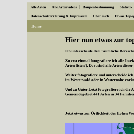
|
|
|
Alle Arten
Alle Artenvideos
Raupenbestimmung
Statistik
|
|
Datenschutzerklärung & Impressum
Über mich
Etwas Topo
Home
Hier nun etwas zur to
Ich unterscheide drei räumliche Bereiche,
Zu erst einmal fotografiere ich alle Inse
Arten listen'). Dort sind alle Arten diese
Weiter fotografiere und unterscheide ich
im Westerwald oder in Westernohe vorko
Und zu Guter Letzt fotografiere ich die 
Gemeindegebiet 441 Arten in 34 Familie
Jetzt etwas zur Örtlichkeit des Hohen 