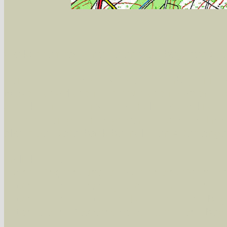
Sie können nach mehreren Suchbegriffen oder
Bei der Suche wird nach dem Suchbegriff in al
wissenschaftlichen und deutschen Namen, so
Artenkennziffern nach Karsholt/Razowski od
der Arten eingeschrängt werden, standardmä
alle in der Datenbank befindlichen Arten ange
Im linken Bereich:
Keine Eingrenzung, alle Arten anzeigen
- S
Arten die im Bundesgebiet vorkommen
- z
Arten die im Westerwald vorkommen
- beg
Arten die in Westernohe vorkommen
- beg