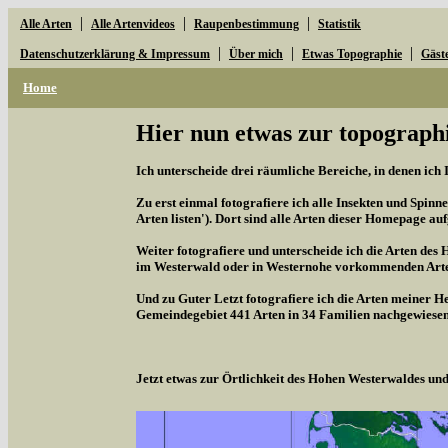
|
|
|
Alle Arten
Alle Artenvideos
Raupenbestimmung
Statistik
|
|
|
Datenschutzerklärung & Impressum
Über mich
Etwas Topographie
Gäst
Home
Hier nun etwas zur topographi
Ich unterscheide drei räumliche Bereiche, in denen ich 
Zu erst einmal fotografiere ich alle Insekten und Spinne
Arten listen'). Dort sind alle Arten dieser Homepage aufg
Weiter fotografiere und unterscheide ich die Arten des 
im Westerwald oder in Westernohe vorkommenden Arten,
Und zu Guter Letzt fotografiere ich die Arten meiner H
Gemeindegebiet 441 Arten in 34 Familien nachgewiesen
Jetzt etwas zur Örtlichkeit des Hohen Westerwaldes u