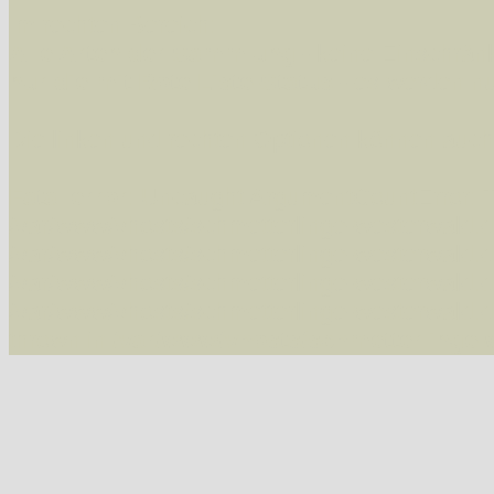
Im rechten Bereich:
Alle Arten der Sammlung
- keine Einschrän
nur die mit Rote Liste-Status
- es werden nur
Die linken und rechten Optionen können auch
Fatal error
: Uncaught ArgumentCountError: T
/var/www/vhosts/schmetterlinge-westerwald.de/
/var/www/vhosts/schmetterlinge-westerwald.de
/var/www/vhosts/schmetterlinge-westerwald.de
/var/www/vhosts/schmetterlinge-westerwald.de
thrown in
/var/www/vhosts/schmetterlinge-w