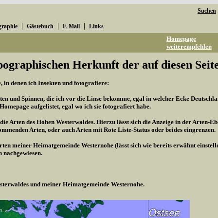
Suchen
|
|
|
graphie
Gästebuch
E-Mail
Links
Homepage
weiterempfehlen
pographischen Herkunft der auf diesen Seite
 in denen ich Insekten und fotografiere:
kten und Spinnen, die ich vor die Linse bekomme, egal in welcher Ecke Deutschland
r Homepage aufgelistet, egal wo ich sie fotografiert habe.
 die Arten des Hohen Westerwaldes. Hierzu lässt sich die Anzeige in der Arten-Eb
mmenden Arten, oder auch Arten mit Rote Liste-Status oder beides eingrenzen.
Arten meiner Heimatgemeinde Westernohe (lässt sich wie bereits erwähnt einstel
n nachgewiesen.
Westerwaldes und meiner Heimatgemeinde Westernohe.