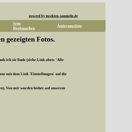
powerd by insekten-sammeln.de
Seite
Änderungsliste
Bookmarken
n gezeigten Fotos.
s ich sie finde (siehe Link oben: 'Alle
ene mit dem Link 'Einstellungen' auf die
len). Von mir wurden bisher auf unserem