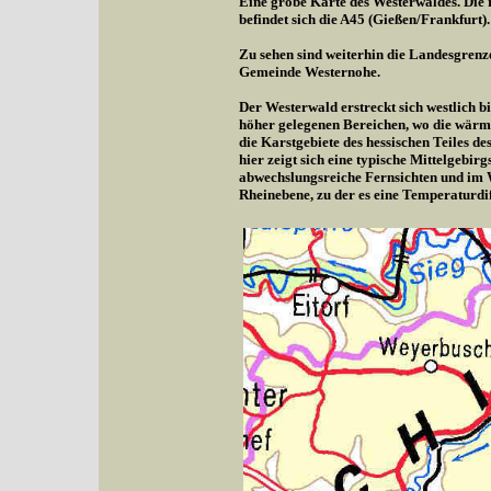
Eine grobe Karte des Westerwaldes. Die r
befindet sich die A45 (Gießen/Frankfurt).
Zu sehen sind weiterhin die Landesgrenz
Gemeinde Westernohe.
Der Westerwald erstreckt sich westlich b
höher gelegenen Bereichen, wo die wärme
die Karstgebiete des hessischen Teiles d
hier zeigt sich eine typische Mittelgebi
abwechslungsreiche Fernsichten und im 
Rheinebene, zu der es eine Temperaturdif