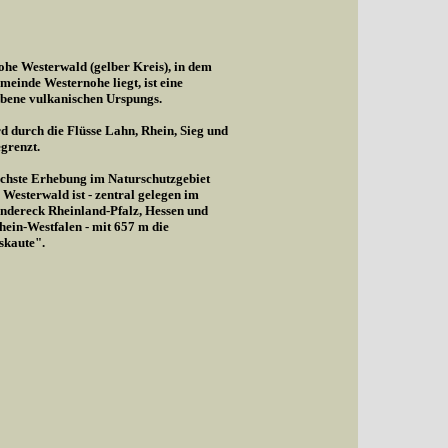
he Westerwald (gelber Kreis), in dem
meinde Westernohe liegt, ist eine
bene vulkanischen Urspungs.
d durch die Flüsse Lahn, Rhein, Sieg und
egrenzt.
chste Erhebung im Naturschutzgebiet
Westerwald ist - zentral gelegen im
ndereck Rheinland-Pfalz, Hessen und
ein-Westfalen - mit 657 m die
skaute".