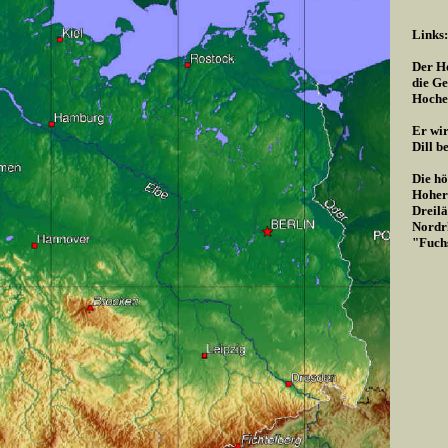
Links:
Der Ho
die Ge
Hoche
Er wir
Dill b
Die hö
Hoher 
Dreilä
Nordrh
"Fuch