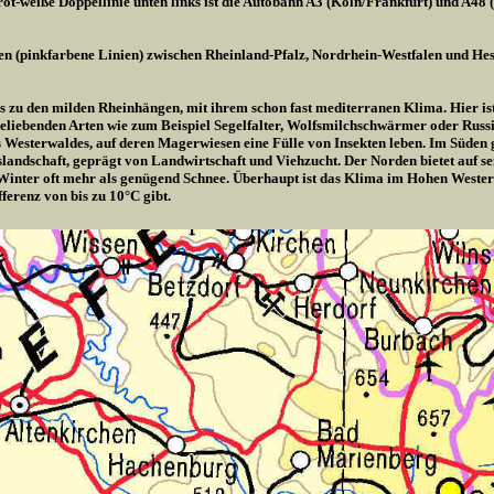
ot-weiße Doppellinie unten links ist die Autobahn A3 (Köln/Frankfurt) und A48 
en (pinkfarbene Linien) zwischen Rheinland-Pfalz, Nordrhein-Westfalen und Hes
is zu den milden Rheinhängen, mit ihrem schon fast mediterranen Klima. Hier ist 
liebenden Arten wie zum Beispiel Segelfalter, Wolfsmilchschwärmer oder Russis
es Westerwaldes, auf deren Magerwiesen eine Fülle von Insekten leben. Im Süden
rgslandschaft, geprägt von Landwirtschaft und Viehzucht. Der Norden bietet auf 
Winter oft mehr als genügend Schnee. Überhaupt ist das Klima im Hohen Wester
ferenz von bis zu 10°C gibt.