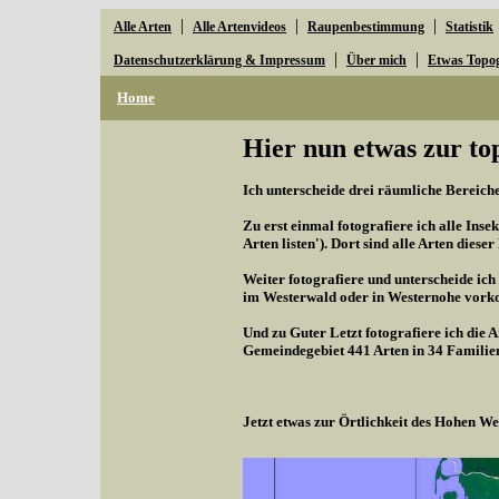
|
|
|
Alle Arten
Alle Artenvideos
Raupenbestimmung
Statistik
|
|
Datenschutzerklärung & Impressum
Über mich
Etwas Topo
Home
Hier nun etwas zur to
Ich unterscheide drei räumliche Bereiche,
Zu erst einmal fotografiere ich alle Inse
Arten listen'). Dort sind alle Arten diese
Weiter fotografiere und unterscheide ich
im Westerwald oder in Westernohe vorko
Und zu Guter Letzt fotografiere ich die 
Gemeindegebiet 441 Arten in 34 Familie
Jetzt etwas zur Örtlichkeit des Hohen 