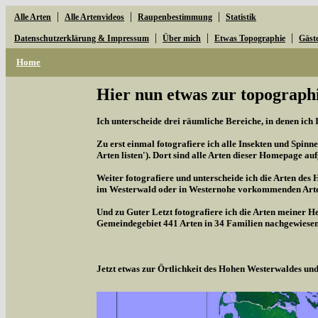
|
|
|
Alle Arten
Alle Artenvideos
Raupenbestimmung
Statistik
|
|
|
Datenschutzerklärung & Impressum
Über mich
Etwas Topographie
Gäst
Home
Hier nun etwas zur topographi
Ich unterscheide drei räumliche Bereiche, in denen ich 
Zu erst einmal fotografiere ich alle Insekten und Spinne
Arten listen'). Dort sind alle Arten dieser Homepage aufg
Weiter fotografiere und unterscheide ich die Arten des 
im Westerwald oder in Westernohe vorkommenden Arten,
Und zu Guter Letzt fotografiere ich die Arten meiner H
Gemeindegebiet 441 Arten in 34 Familien nachgewiesen
Jetzt etwas zur Örtlichkeit des Hohen Westerwaldes u