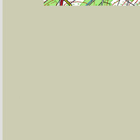
Sie können nach mehreren Suchbegriffen oder
Bei der Suche wird nach dem Suchbegriff in al
wissenschaftlichen und deutschen Namen, so
Artenkennziffern nach Karsholt/Razowski od
der Arten eingeschrängt werden, standardmä
alle in der Datenbank befindlichen Arten ange
Im linken Bereich:
Keine Eingrenzung, alle Arten anzeigen
- S
Arten die im Bundesgebiet vorkommen
- z
Arten die im Westerwald vorkommen
- beg
Arten die in Westernohe vorkommen
- beg