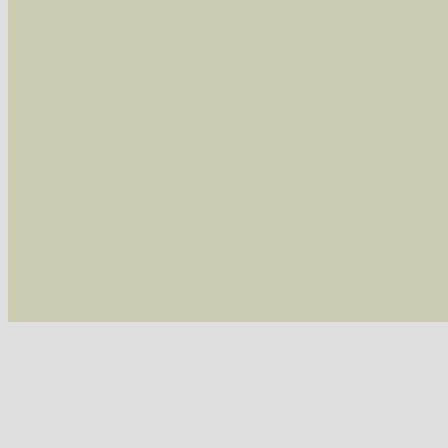
Im rechten Bereich:
Alle Arten der Sammlung
- keine Einschrän
nur die mit Rote Liste-Status
- es werden nur
Die linken und rechten Optionen können auch
Fatal error
: Uncaught ArgumentCountError: T
/var/www/vhosts/schmetterlinge-westerwald.de/
/var/www/vhosts/schmetterlinge-westerwald.de
/var/www/vhosts/schmetterlinge-westerwald.de
/var/www/vhosts/schmetterlinge-westerwald.de
thrown in
/var/www/vhosts/schmetterlinge-w