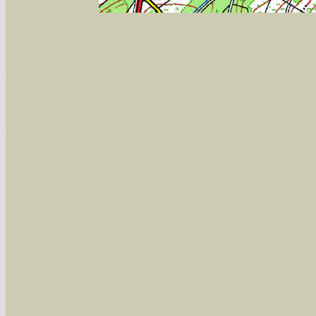
Sie können nach mehreren Suchbegriffen oder
Bei der Suche wird nach dem Suchbegriff in al
wissenschaftlichen und deutschen Namen, so
Artenkennziffern nach Karsholt/Razowski od
der Arten eingeschrängt werden, standardmä
alle in der Datenbank befindlichen Arten ange
Im linken Bereich:
Keine Eingrenzung, alle Arten anzeigen
- S
Arten die im Bundesgebiet vorkommen
- z
Arten die im Westerwald vorkommen
- beg
Arten die in Westernohe vorkommen
- beg