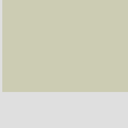
Im rechten Bereich:
Alle Arten der Sammlung
- keine Einschrän
nur die mit Rote Liste-Status
- es werden nur
Die linken und rechten Optionen können auch
Fatal error
: Uncaught ArgumentCountError: T
/var/www/vhosts/schmetterlinge-westerwald.de/
/var/www/vhosts/schmetterlinge-westerwald.de
/var/www/vhosts/schmetterlinge-westerwald.de
/var/www/vhosts/schmetterlinge-westerwald.de
thrown in
/var/www/vhosts/schmetterlinge-w