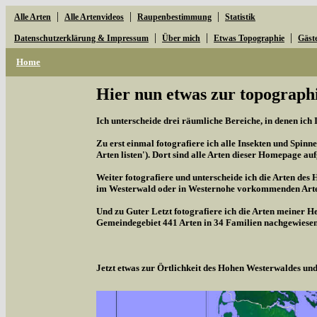
|
|
|
Alle Arten
Alle Artenvideos
Raupenbestimmung
Statistik
|
|
|
Datenschutzerklärung & Impressum
Über mich
Etwas Topographie
Gäst
Home
Hier nun etwas zur topographi
Ich unterscheide drei räumliche Bereiche, in denen ich 
Zu erst einmal fotografiere ich alle Insekten und Spinne
Arten listen'). Dort sind alle Arten dieser Homepage aufg
Weiter fotografiere und unterscheide ich die Arten des 
im Westerwald oder in Westernohe vorkommenden Arten,
Und zu Guter Letzt fotografiere ich die Arten meiner H
Gemeindegebiet 441 Arten in 34 Familien nachgewiesen
Jetzt etwas zur Örtlichkeit des Hohen Westerwaldes u