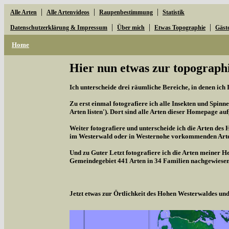
|
|
|
Alle Arten
Alle Artenvideos
Raupenbestimmung
Statistik
|
|
|
Datenschutzerklärung & Impressum
Über mich
Etwas Topographie
Gäst
Home
Hier nun etwas zur topographi
Ich unterscheide drei räumliche Bereiche, in denen ich 
Zu erst einmal fotografiere ich alle Insekten und Spinne
Arten listen'). Dort sind alle Arten dieser Homepage aufg
Weiter fotografiere und unterscheide ich die Arten des 
im Westerwald oder in Westernohe vorkommenden Arten,
Und zu Guter Letzt fotografiere ich die Arten meiner H
Gemeindegebiet 441 Arten in 34 Familien nachgewiesen
Jetzt etwas zur Örtlichkeit des Hohen Westerwaldes u