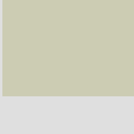
Im rechten Bereich:
Alle Arten der Sammlung
- keine Einschrän
nur die mit Rote Liste-Status
- es werden nur
Die linken und rechten Optionen können auch
Fatal error
: Uncaught ArgumentCountError: T
/var/www/vhosts/schmetterlinge-westerwald.de/
/var/www/vhosts/schmetterlinge-westerwald.de
/var/www/vhosts/schmetterlinge-westerwald.de
/var/www/vhosts/schmetterlinge-westerwald.de
thrown in
/var/www/vhosts/schmetterlinge-w