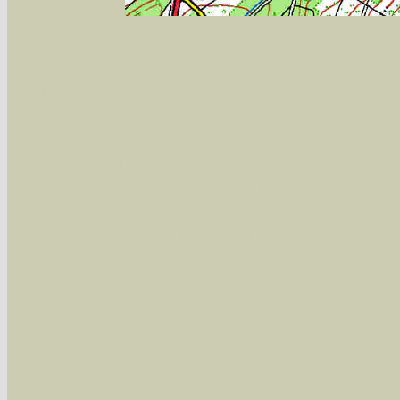
Sie können nach mehreren Suchbegriffen oder
Bei der Suche wird nach dem Suchbegriff in al
wissenschaftlichen und deutschen Namen, so
Artenkennziffern nach Karsholt/Razowski od
der Arten eingeschrängt werden, standardmä
alle in der Datenbank befindlichen Arten ange
Im linken Bereich:
Keine Eingrenzung, alle Arten anzeigen
- S
Arten die im Bundesgebiet vorkommen
- z
Arten die im Westerwald vorkommen
- beg
Arten die in Westernohe vorkommen
- beg