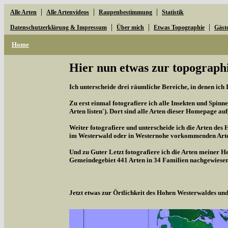
|
|
|
Alle Arten
Alle Artenvideos
Raupenbestimmung
Statistik
|
|
|
Datenschutzerklärung & Impressum
Über mich
Etwas Topographie
Gäst
Home
Hier nun etwas zur topographi
Ich unterscheide drei räumliche Bereiche, in denen ich 
Zu erst einmal fotografiere ich alle Insekten und Spinne
Arten listen'). Dort sind alle Arten dieser Homepage aufg
Weiter fotografiere und unterscheide ich die Arten des 
im Westerwald oder in Westernohe vorkommenden Arten,
Und zu Guter Letzt fotografiere ich die Arten meiner H
Gemeindegebiet 441 Arten in 34 Familien nachgewiesen
Jetzt etwas zur Örtlichkeit des Hohen Westerwaldes u