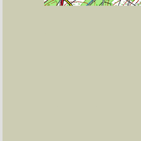
Sie können nach mehreren Suchbegriffen oder
Bei der Suche wird nach dem Suchbegriff in al
wissenschaftlichen und deutschen Namen, so
Artenkennziffern nach Karsholt/Razowski od
der Arten eingeschrängt werden, standardmä
alle in der Datenbank befindlichen Arten ange
Im linken Bereich:
Keine Eingrenzung, alle Arten anzeigen
- S
Arten die im Bundesgebiet vorkommen
- z
Arten die im Westerwald vorkommen
- beg
Arten die in Westernohe vorkommen
- beg