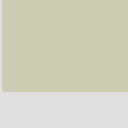
Im rechten Bereich:
Alle Arten der Sammlung
- keine Einschrän
nur die mit Rote Liste-Status
- es werden nur
Die linken und rechten Optionen können auch
Fatal error
: Uncaught ArgumentCountError: T
/var/www/vhosts/schmetterlinge-westerwald.de/
/var/www/vhosts/schmetterlinge-westerwald.de
/var/www/vhosts/schmetterlinge-westerwald.de
/var/www/vhosts/schmetterlinge-westerwald.de
thrown in
/var/www/vhosts/schmetterlinge-w