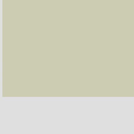
Im rechten Bereich:
Alle Arten der Sammlung
- keine Einschrän
nur die mit Rote Liste-Status
- es werden nur
Die linken und rechten Optionen können auch
Fatal error
: Uncaught ArgumentCountError: T
/var/www/vhosts/schmetterlinge-westerwald.de/
/var/www/vhosts/schmetterlinge-westerwald.de
/var/www/vhosts/schmetterlinge-westerwald.de
/var/www/vhosts/schmetterlinge-westerwald.de/
#2 {main} thrown in
/var/www/vhosts/schmett