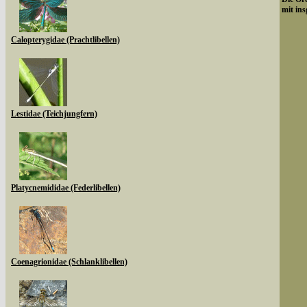
mit ins
Calopterygidae (Prachtlibellen)
Lestidae (Teichjungfern)
Platycnemididae (Federlibellen)
Coenagrionidae (Schlanklibellen)