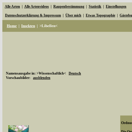
Alle Arten
|
Alle Artenvideos
|
Raupenbestimmung
|
Statistik
|
Einstellungen
Datenschutzerklärung & Impressum
|
Über mich
|
Etwas Topographie
|
Gästeb
Home
|
Insekten
|
>Libellen<
Namensausgabe in: >Wissenschaftlich<
Deutsch
Vorschaubilder:
ausblenden
Ordnun
Die Ord