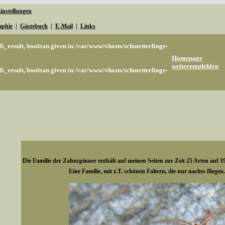
instellungen
aphie
|
Gästebuch
|
E-Mail
|
Links
li_result, boolean given in
/var/www/vhosts/schmetterlinge-
Homepage
weiterempfehlen
li_result, boolean given in
/var/www/vhosts/schmetterlinge-
Die Familie der Zahnspinner enthält auf meinen Seiten zur Zeit 25 Arten auf 1
Eine Familie, mit z.T. schönen Faltern, die nur nachts fliegen.