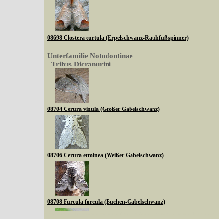
08698 Clostera curtula (Erpelschwanz-Rauhfußspinner)
Unterfamilie Notodontinae
Tribus Dicranurini
08704 Cerura vinula (Großer Gabelschwanz)
08706 Cerura erminea (Weißer Gabelschwanz)
08708 Furcula furcula (Buchen-Gabelschwanz)
Sie können nach mehreren Suchbegriffen oder Arten gleichzeitig suchen (Familien od