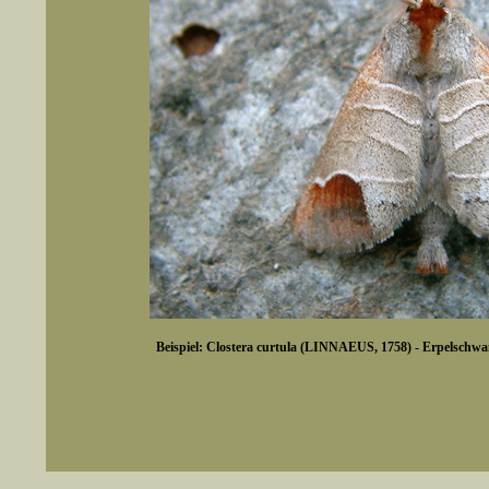
Beispiel: Clostera curtula (LINNAEUS, 1758) - Erpelschw
er auch Artennamen).