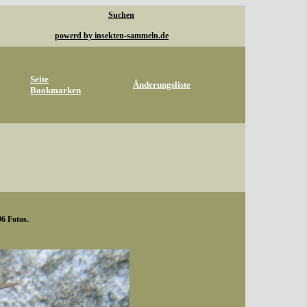
Suchen
powerd by insekten-sammeln.de
Seite
Änderungsliste
Bookmarken
96 Fotos.