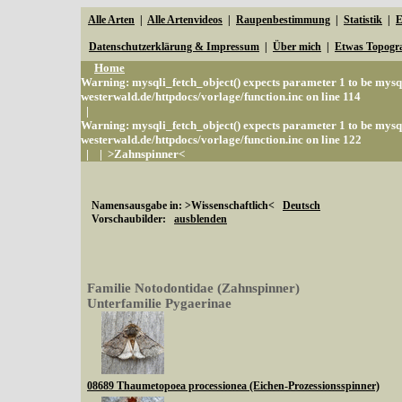
Alle Arten
|
Alle Artenvideos
|
Raupenbestimmung
|
Statistik
|
E
Datenschutzerklärung & Impressum
|
Über mich
|
Etwas Topogr
Home
Warning
: mysqli_fetch_object() expects parameter 1 to be mysq
westerwald.de/httpdocs/vorlage/function.inc
on line
114
|
Warning
: mysqli_fetch_object() expects parameter 1 to be mysq
westerwald.de/httpdocs/vorlage/function.inc
on line
122
|
|
>Zahnspinner<
Namensausgabe in: >Wissenschaftlich<
Deutsch
Vorschaubilder:
ausblenden
Familie Notodontidae (Zahnspinner)
Unterfamilie Pygaerinae
08689 Thaumetopoea processionea (Eichen-Prozessionsspinner)