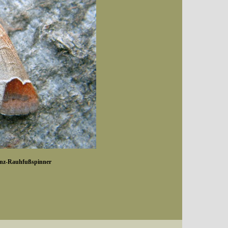
anz-Rauhfußspinner