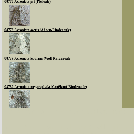
08777 Acronicta psi (Pfeileule)
08778 Acronicta aceris (Ahorn-Rindeneule)
08779 Acronicta leporina (Woll-Rindeneule)
08780 Acronicta megacephala (Großkopf-Rindeneule)
Sie können nach mehreren Suchbegriffen oder
08783 Acronicta auricoma (Goldhaar-Rindeneule)
Bei der Suche wird nach dem Suchbegriff in al