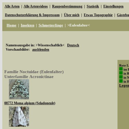
Alle Arten
|
Alle Artenvideos
|
Raupenbestimmung
|
Statistik
|
Einstellungen
Datenschutzerklärung & Impressum
|
Über mich
|
Etwas Topographie
|
Gästeb
Home
|
Insekten
|
Schmetterlinge
|
>Eulenfalter<
Namensausgabe in: >Wissenschaftlich<
Deutsch
Vorschaubilder:
ausblenden
Rote Li
im 
Familie Noctuidae (Eulenfalter)
in 
Unterfamilie Acronictinae
in 
in 
Lege
08772 Moma alpium (Seladoneule)