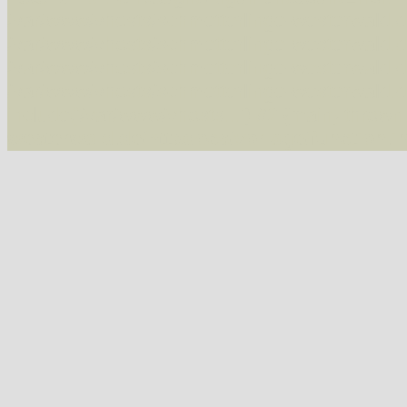
/var/www/vhosts/schmetterlinge-westerwald.de/
/var/www/vhosts/schmetterlinge-westerwald.de
/var/www/vhosts/schmetterlinge-westerwald.de
/var/www/vhosts/schmetterlinge-westerwald.de
include('/var/www/vhosts...') #2 {main} thrown
westerwald.de/httpdocs/vorlage/function.i