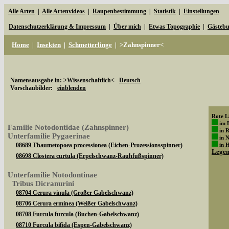
Alle Arten
|
Alle Artenvideos
|
Raupenbestimmung
|
Statistik
|
Einstellungen
Datenschutzerklärung & Impressum
|
Über mich
|
Etwas Topographie
|
Gästeb
Home
|
Insekten
|
Schmetterlinge
|
>Zahnspinner<
Namensausgabe in: >Wissenschaftlich<
Deutsch
Vorschaubilder:
einblenden
Rote Li
im 
Familie Notodontidae (Zahnspinner)
in 
Unterfamilie Pygaerinae
in 
08689 Thaumetopoea processionea (Eichen-Prozessionsspinner)
in 
Lege
08698 Clostera curtula (Erpelschwanz-Rauhfußspinner)
Unterfamilie Notodontinae
Tribus Dicranurini
08704 Cerura vinula (Großer Gabelschwanz)
08706 Cerura erminea (Weißer Gabelschwanz)
08708 Furcula furcula (Buchen-Gabelschwanz)
08710 Furcula bifida (Espen-Gabelschwanz)