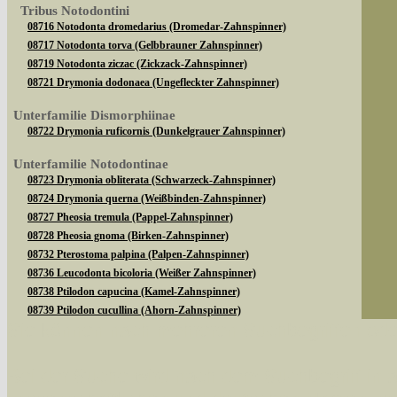
Tribus Notodontini
08716 Notodonta dromedarius (Dromedar-Zahnspinner)
08717 Notodonta torva (Gelbbrauner Zahnspinner)
08719 Notodonta ziczac (Zickzack-Zahnspinner)
08721 Drymonia dodonaea (Ungefleckter Zahnspinner)
Unterfamilie Dismorphiinae
08722 Drymonia ruficornis (Dunkelgrauer Zahnspinner)
Unterfamilie Notodontinae
08723 Drymonia obliterata (Schwarzeck-Zahnspinner)
08724 Drymonia querna (Weißbinden-Zahnspinner)
08727 Pheosia tremula (Pappel-Zahnspinner)
08728 Pheosia gnoma (Birken-Zahnspinner)
08732 Pterostoma palpina (Palpen-Zahnspinner)
08736 Leucodonta bicoloria (Weißer Zahnspinner)
08738 Ptilodon capucina (Kamel-Zahnspinner)
08739 Ptilodon cucullina (Ahorn-Zahnspinner)
Sie können nach mehreren Suchbegriffen oder
08747 Gluphisia crenata (Pappelauen-Zahnspinner)
Unterfamilie Phalerinae
Bei der Suche wird nach dem Suchbegriff in al
08750 Phalera bucephala (Mondvogel)
08754 Peridea anceps (Eichen-Zahnspinner)