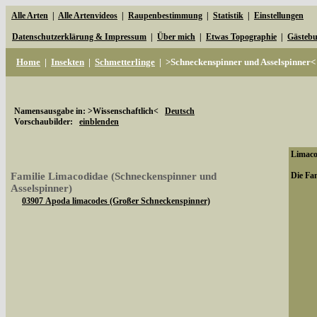
Alle Arten
|
Alle Artenvideos
|
Raupenbestimmung
|
Statistik
|
Einstellungen
Datenschutzerklärung & Impressum
|
Über mich
|
Etwas Topographie
|
Gästeb
Home
|
Insekten
|
Schmetterlinge
|
>Schneckenspinner und Asselspinner<
Namensausgabe in: >Wissenschaftlich<
Deutsch
Vorschaubilder:
einblenden
Limacod
Familie Limacodidae (Schneckenspinner und
Die Fam
Asselspinner)
03907 Apoda limacodes (Großer Schneckenspinner)