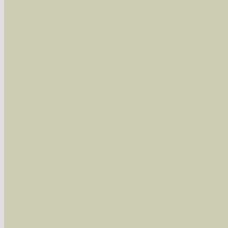
wissenschaftlichen und deutschen Namen, so
Artenkennziffern nach Karsholt/Razowski od
der Arten eingeschrängt werden, standardmä
alle in der Datenbank befindlichen Arten ange
Im linken Bereich:
Keine Eingrenzung, alle Arten anzeigen
- S
Arten die im Bundesgebiet vorkommen
- z
Arten die im Westerwald vorkommen
- beg
Arten die in Westernohe vorkommen
- beg
Im rechten Bereich:
Alle Arten der Sammlung
- keine Einschrän
nur die mit Rote Liste-Status
- es werden nur
Die linken und rechten Optionen können auch
Fatal error
: Uncaught ArgumentCountError: T