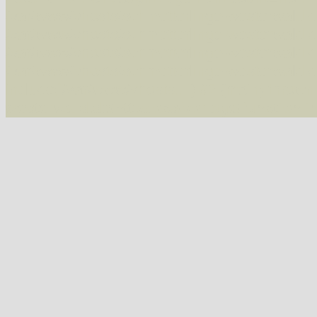
/var/www/vhosts/schmetterlinge-westerwald.de/
/var/www/vhosts/schmetterlinge-westerwald.de
/var/www/vhosts/schmetterlinge-westerwald.de
/var/www/vhosts/schmetterlinge-westerwald.de
include('/var/www/vhosts...') #2 {main} thrown
westerwald.de/httpdocs/vorlage/function.i