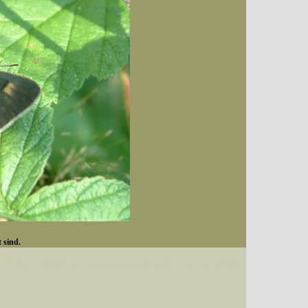
 sind.
Datum (Format: 2008/07/16), Artenkennziffern nach Karsholt/Razowski oder dem EDV-