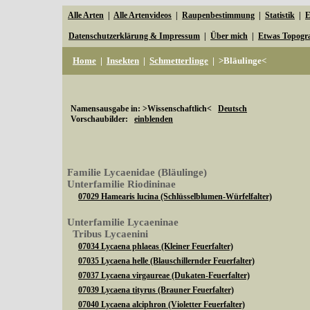
Alle Arten
|
Alle Artenvideos
|
Raupenbestimmung
|
Statistik
|
E
Datenschutzerklärung & Impressum
|
Über mich
|
Etwas Topogr
Home
|
Insekten
|
Schmetterlinge
|
>Bläulinge<
Namensausgabe in: >Wissenschaftlich<
Deutsch
Vorschaubilder:
einblenden
Familie Lycaenidae (Bläulinge)
Unterfamilie Riodininae
07029 Hamearis lucina (Schlüsselblumen-Würfelfalter)
Unterfamilie Lycaeninae
Tribus Lycaenini
07034 Lycaena phlaeas (Kleiner Feuerfalter)
07035 Lycaena helle (Blauschillernder Feuerfalter)
07037 Lycaena virgaureae (Dukaten-Feuerfalter)
07039 Lycaena tityrus (Brauner Feuerfalter)
07040 Lycaena alciphron (Violetter Feuerfalter)