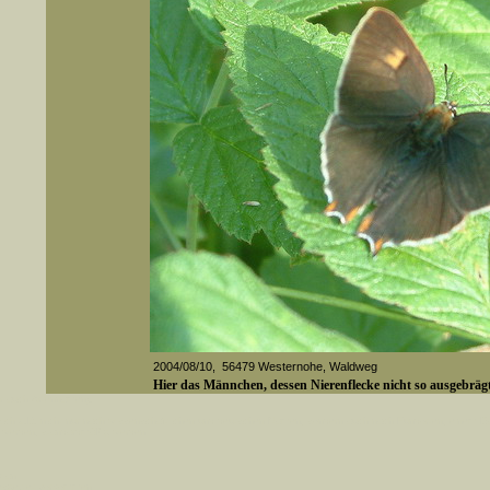
2004/08/10, 56479 Westernohe, Waldweg
Hier das Männchen, dessen Nierenflecke nicht so ausgebrägt
er auch Artennamen).
t sich z.B. nicht nur nach wissenschaftlichen und deutschen Namen, sondern auch nach Fundorten, einem 
gt werden, standardmäßig werden
Media-ID: 143
k an
ndesgebiet vorkommen