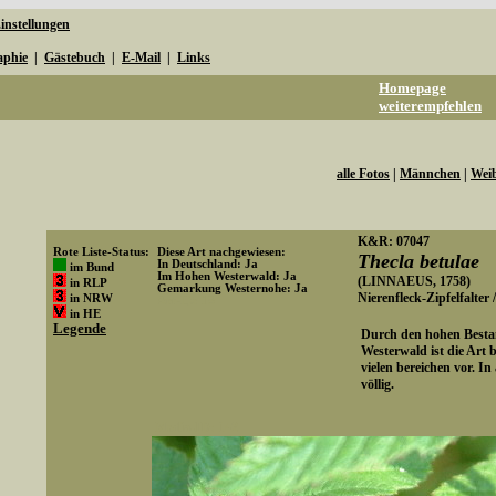
instellungen
aphie
|
Gästebuch
|
E-Mail
|
Links
Homepage
weiterempfehlen
alle Fotos
|
Männchen
|
Wei
K&R: 07047
Rote Liste-Status:
Diese Art nachgewiesen:
Thecla betulae
In Deutschland: Ja
im Bund
Im Hohen Westerwald: Ja
(LINNAEUS, 1758)
in RLP
Gemarkung Westernohe: Ja
Nierenfleck-Zipfelfalter 
in NRW
Art-ID: 18
in HE
Legende
Durch den hohen Besta
Westerwald ist die Art 
vielen bereichen vor. I
völlig.
Media-ID: 142