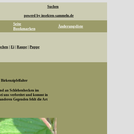
Suchen
powerd by insekten-sammeln.de
Seite
Änderungsliste
Bookmarken
bchen
|
Ei
|
Raupe
|
Puppe
/ Birkenzipfelfalter
nd an Schlehenhecken im
bei uns verbreitet und kommt in
n anderen Gegenden fehlt die Art