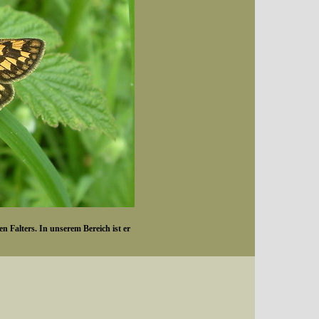
n Falters. In unserem Bereich ist er
Datum (Format: 2008/07/16), Artenkennziffern nach Karsholt/Razowski oder dem EDV-