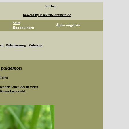
Suchen
powerd by insekten-sammeln.de
Seite
Änderungsliste
Bookmarken
en
|
Balz/Paarung
|
Videoclip
s palaemon
falter
egender Falter, der in vielen
oten Liste steht.