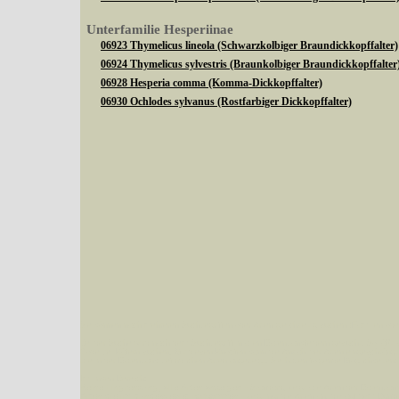
Unterfamilie Hesperiinae
06923 Thymelicus lineola (Schwarzkolbiger Braundickkopffalter)
06924 Thymelicus sylvestris (Braunkolbiger Braundickkopffalter
06928 Hesperia comma (Komma-Dickkopffalter)
06930 Ochlodes sylvanus (Rostfarbiger Dickkopffalter)
Sie können nach mehreren Suchbegriffen oder Arten gleichzeitig suchen (Familien od
Bei der Suche wird nach dem Suchbegriff in allen Datenbankfeldern gesucht. So läß
Code bei Käfern suchen.
Mit diesen Knöpfen kann die Anzahl der Arten eingeschrän
alle in der Datenbank befindlichen Arten angezeigt. Sie haben folgende Möglichkeiten:
Im linken Bereich:
Keine Eingrenzung, alle Arten anzeigen
- Standard, zeigt alle Arten der Datenban
Arten die im Bundesgebiet vorkommen
- zeigt nur die Arten an, die auf dem Bu