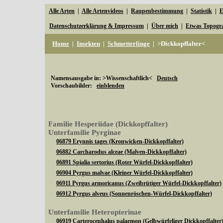
Alle Arten
|
Alle Artenvideos
|
Raupenbestimmung
|
Statistik
|
E
Datenschutzerklärung & Impressum
|
Über mich
|
Etwas Topogr
Home
|
Insekten
|
Schmetterlinge
|
>Dickkopffalter<
Namensausgabe in: >Wissenschaftlich<
Deutsch
Vorschaubilder:
einblenden
Familie Hesperiidae (Dickkopffalter)
Unterfamilie Pyrginae
06879 Erynnis tages (Kronwicken-Dickkopffalter)
06882 Carcharodus alceae (Malven-Dickkopffalter)
06891 Spialia sertorius (Roter Würfel-Dickkopffalter)
06904 Pyrgus malvae (Kleiner Würfel-Dickkopffalter)
06911 Pyrgus armoricanus (Zweibrütiger Würfel-Dickkopffalter)
06912 Pyrgus alveus (Sonnenröschen-Würfel-Dickkopffalter)
Unterfamilie Heteropterinae
06919 Carterocephalus palaemon (Gelbwürfeliger Dickkopffalter