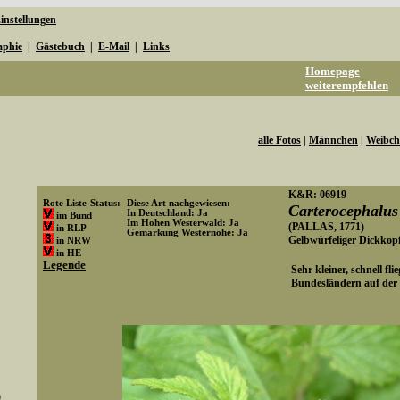
instellungen
aphie
|
Gästebuch
|
E-Mail
|
Links
Homepage
weiterempfehlen
alle Fotos
|
Männchen
|
Weibch
K&R: 06919
Rote Liste-Status:
Diese Art nachgewiesen:
Carterocephalu
In Deutschland: Ja
im Bund
Im Hohen Westerwald: Ja
(PALLAS, 1771)
in RLP
Gemarkung Westernohe: Ja
Gelbwürfeliger Dickkopf
in NRW
Art-ID: 72
in HE
Legende
Sehr kleiner, schnell fli
Bundesländern auf der R
Media-ID: 582
)