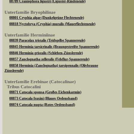
08789 Craniophora ligustri (Liguster-Rindeneule)
Unterfamilie Bryophilinae
08801 Cryphia algae (Dunkelgrüne Flechteneule)
08818 Nyctobrya (Cryphia) muralis (Mauerflechteneule)
Unterfamilie Herminiinae
08839 Paracolax tristalis (Trübgelbe Spannereule)
08845 Herminia tarsicrinalis (Braungestreifte Spannereule)
08846 Herminia grisealis (Schlehen-Zünslereule)
08857 Zanclognatha zelleralis (Felsflur-Spannereule)
08858 Herminia (Zanclognatha) tarsipennalis (Olivbraune
Zünslereule)
Unterfamilie Erebinae (Catocalinae)
Tribus Catocalini
08871 Catocala sponsa (Großes Eichenkarmin)
08873 Catocala fraxini (Blaues Ordensband)
08874 Catocala nupta (Rotes Ordensband)
Sie können nach mehreren Suchbegriffen oder
08882 Catocala promissa (Kleines Eichenkarmin)
08890 Catocala fulminea (Gelbes Ordensband)
Tribus Ophiusini
Bei der Suche wird nach dem Suchbegriff in al
08904 Dysgonia algira (Brombeereule)