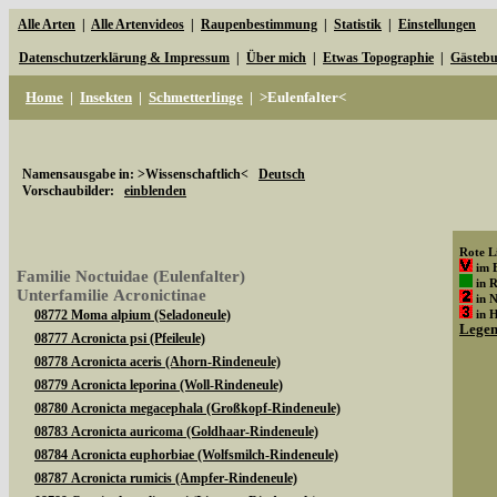
Alle Arten
|
Alle Artenvideos
|
Raupenbestimmung
|
Statistik
|
Einstellungen
Datenschutzerklärung & Impressum
|
Über mich
|
Etwas Topographie
|
Gästeb
Home
|
Insekten
|
Schmetterlinge
|
>Eulenfalter<
Namensausgabe in: >Wissenschaftlich<
Deutsch
Vorschaubilder:
einblenden
Rote Li
im 
Familie Noctuidae (Eulenfalter)
in 
Unterfamilie Acronictinae
in 
08772 Moma alpium (Seladoneule)
in 
Lege
08777 Acronicta psi (Pfeileule)
08778 Acronicta aceris (Ahorn-Rindeneule)
08779 Acronicta leporina (Woll-Rindeneule)
08780 Acronicta megacephala (Großkopf-Rindeneule)
08783 Acronicta auricoma (Goldhaar-Rindeneule)
08784 Acronicta euphorbiae (Wolfsmilch-Rindeneule)
08787 Acronicta rumicis (Ampfer-Rindeneule)