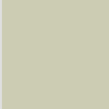
wissenschaftlichen und deutschen Namen, so
Artenkennziffern nach Karsholt/Razowski od
der Arten eingeschrängt werden, standardmä
alle in der Datenbank befindlichen Arten ange
Im linken Bereich:
Keine Eingrenzung, alle Arten anzeigen
- S
Arten die im Bundesgebiet vorkommen
- z
Arten die im Westerwald vorkommen
- beg
Arten die in Westernohe vorkommen
- beg
Im rechten Bereich:
Alle Arten der Sammlung
- keine Einschrän
nur die mit Rote Liste-Status
- es werden nur
Die linken und rechten Optionen können auch
Fatal error
: Uncaught ArgumentCountError: T