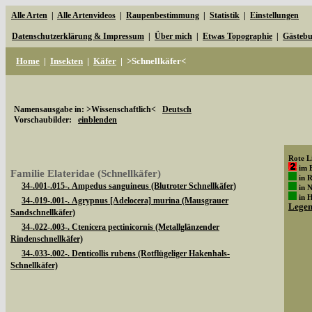
Alle Arten
|
Alle Artenvideos
|
Raupenbestimmung
|
Statistik
|
Einstellungen
Datenschutzerklärung & Impressum
|
Über mich
|
Etwas Topographie
|
Gästeb
Home
|
Insekten
|
Käfer
|
>Schnellkäfer<
Namensausgabe in: >Wissenschaftlich<
Deutsch
Vorschaubilder:
einblenden
Rote Li
im 
Familie Elateridae (Schnellkäfer)
in 
34-.001-.015-. Ampedus sanguineus (Blutroter Schnellkäfer)
in 
in 
34-.019-.001-. Agrypnus [Adelocera] murina (Mausgrauer
Lege
Sandschnellkäfer)
34-.022-.003-. Ctenicera pectinicornis (Metallglänzender
Rindenschnellkäfer)
34-.033-.002-. Denticollis rubens (Rotflügeliger Hakenhals-
Schnellkäfer)