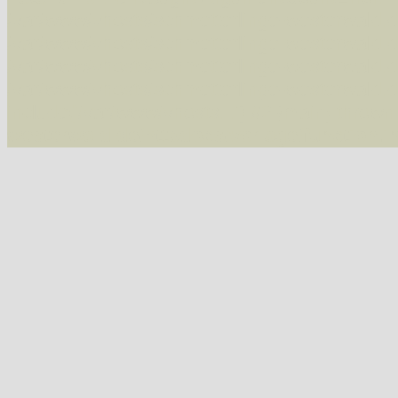
/var/www/vhosts/schmetterlinge-westerwald.de/
/var/www/vhosts/schmetterlinge-westerwald.de
/var/www/vhosts/schmetterlinge-westerwald.de
/var/www/vhosts/schmetterlinge-westerwald.de
include('/var/www/vhosts...') #2 {main} thrown
westerwald.de/httpdocs/vorlage/function.i