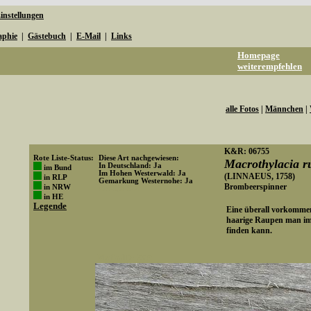
instellungen
aphie
|
Gästebuch
|
E-Mail
|
Links
Homepage
weiterempfehlen
alle Fotos
|
Männchen
|
K&R: 06755
Rote Liste-Status:
Diese Art nachgewiesen:
Macrothylacia r
In Deutschland: Ja
im Bund
Im Hohen Westerwald: Ja
(LINNAEUS, 1758)
in RLP
Gemarkung Westernohe: Ja
Brombeerspinner
in NRW
Art-ID: 322
in HE
Legende
Eine überall vorkommend
haarige Raupen man im
finden kann.
Media-ID: 2376