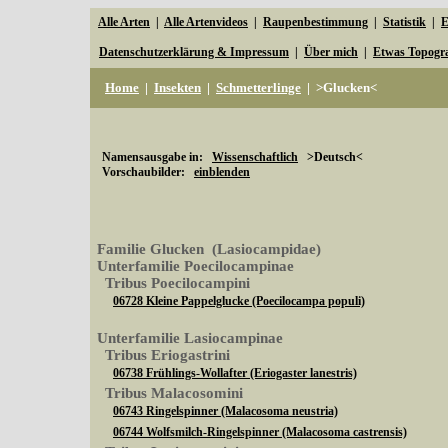
Alle Arten
|
Alle Artenvideos
|
Raupenbestimmung
|
Statistik
|
E
Datenschutzerklärung & Impressum
|
Über mich
|
Etwas Topogr
Home
|
Insekten
|
Schmetterlinge
|
>Glucken<
Namensausgabe in:
Wissenschaftlich
>Deutsch<
Vorschaubilder:
einblenden
Familie Glucken (Lasiocampidae)
Unterfamilie Poecilocampinae
Tribus Poecilocampini
06728 Kleine Pappelglucke (Poecilocampa populi)
Unterfamilie Lasiocampinae
Tribus Eriogastrini
06738 Frühlings-Wollafter (Eriogaster lanestris)
Tribus Malacosomini
06743 Ringelspinner (Malacosoma neustria)
06744 Wolfsmilch-Ringelspinner (Malacosoma castrensis)