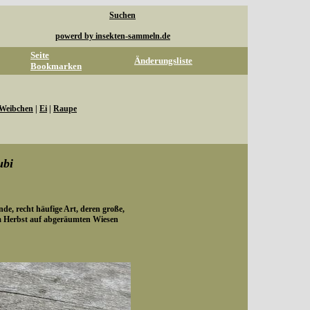
Suchen
powerd by insekten-sammeln.de
Seite
Änderungsliste
Bookmarken
Weibchen
|
Ei
|
Raupe
ubi
e, recht häufige Art, deren große,
 Herbst auf abgeräumten Wiesen