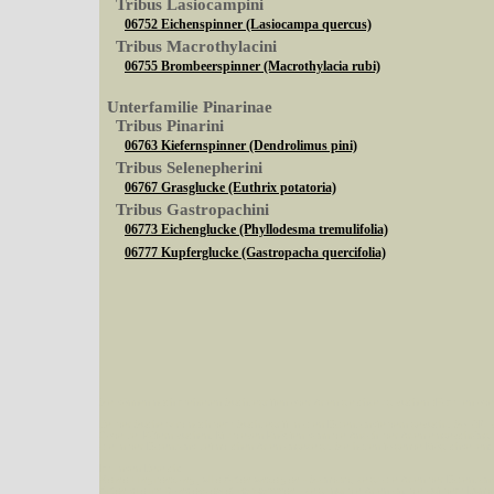
Tribus Lasiocampini
06752 Eichenspinner (Lasiocampa quercus)
Tribus Macrothylacini
06755 Brombeerspinner (Macrothylacia rubi)
Unterfamilie Pinarinae
Tribus Pinarini
06763 Kiefernspinner (Dendrolimus pini)
Tribus Selenepherini
06767 Grasglucke (Euthrix potatoria)
Tribus Gastropachini
06773 Eichenglucke (Phyllodesma tremulifolia)
06777 Kupferglucke (Gastropacha quercifolia)
Sie können nach mehreren Suchbegriffen oder Arten gleichzeitig suchen (Familien od
Bei der Suche wird nach dem Suchbegriff in allen Datenbankfeldern gesucht. So läß
Code bei Käfern suchen.
Mit diesen Knöpfen kann die Anzahl der Arten eingeschrän
alle in der Datenbank befindlichen Arten angezeigt. Sie haben folgende Möglichkeiten:
Im linken Bereich:
Keine Eingrenzung, alle Arten anzeigen
- Standard, zeigt alle Arten der Datenban
Arten die im Bundesgebiet vorkommen
- zeigt nur die Arten an, die auf dem Bu