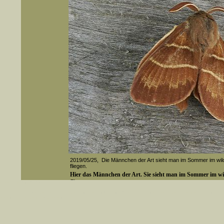
2019/05/25, Die Männchen der Art sieht man im Sommer im wil
fliegen.
Hier das Männchen der Art. Sie sieht man im Sommer im wi
fliegen.
er auch Artennamen).
t sich z.B. nicht nur nach wissenschaftlichen und deutschen Namen, sondern auch nach Fundorten, einem 
gt werden, standardmäßig werden
Media-ID: 2377
k an
ndesgebiet vorkommen