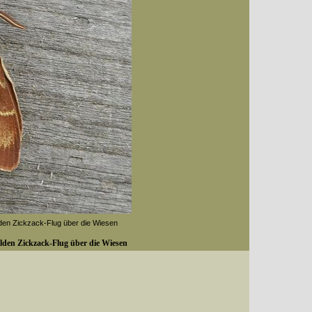
den Zickzack-Flug über die Wiesen
lden Zickzack-Flug über die Wiesen
Datum (Format: 2008/07/16), Artenkennziffern nach Karsholt/Razowski oder dem EDV-