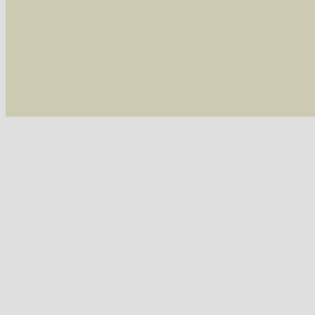
/var/www/vhosts/schmetterlinge-westerwald.de/
/var/www/vhosts/schmetterlinge-westerwald.de
/var/www/vhosts/schmetterlinge-westerwald.de
/var/www/vhosts/schmetterlinge-westerwald.de
include('/var/www/vhosts...') #2 {main} thrown
westerwald.de/httpdocs/vorlage/function.i