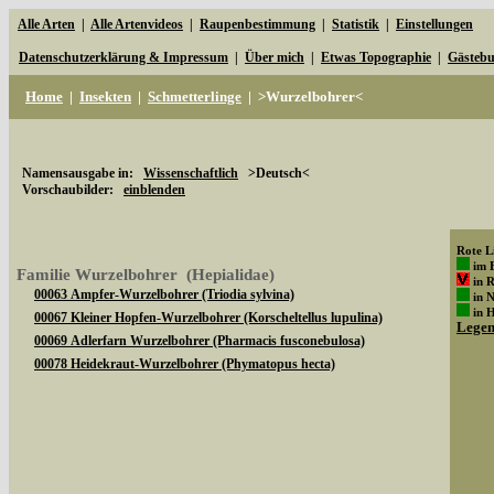
Alle Arten
|
Alle Artenvideos
|
Raupenbestimmung
|
Statistik
|
Einstellungen
Datenschutzerklärung & Impressum
|
Über mich
|
Etwas Topographie
|
Gästeb
Home
|
Insekten
|
Schmetterlinge
|
>Wurzelbohrer<
Namensausgabe in:
Wissenschaftlich
>Deutsch<
Vorschaubilder:
einblenden
Rote Li
im 
Familie Wurzelbohrer (Hepialidae)
in 
00063 Ampfer-Wurzelbohrer (Triodia sylvina)
in 
in 
00067 Kleiner Hopfen-Wurzelbohrer (Korscheltellus lupulina)
Lege
00069 Adlerfarn Wurzelbohrer (Pharmacis fusconebulosa)
00078 Heidekraut-Wurzelbohrer (Phymatopus hecta)