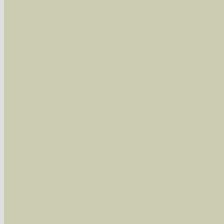
wissenschaftlichen und deutschen Namen, so
Artenkennziffern nach Karsholt/Razowski od
der Arten eingeschrängt werden, standardmä
alle in der Datenbank befindlichen Arten ange
Im linken Bereich:
Keine Eingrenzung, alle Arten anzeigen
- S
Arten die im Bundesgebiet vorkommen
- z
Arten die im Westerwald vorkommen
- beg
Arten die in Westernohe vorkommen
- beg
Im rechten Bereich:
Alle Arten der Sammlung
- keine Einschrän
nur die mit Rote Liste-Status
- es werden nur
Die linken und rechten Optionen können auch
Fatal error
: Uncaught ArgumentCountError: T