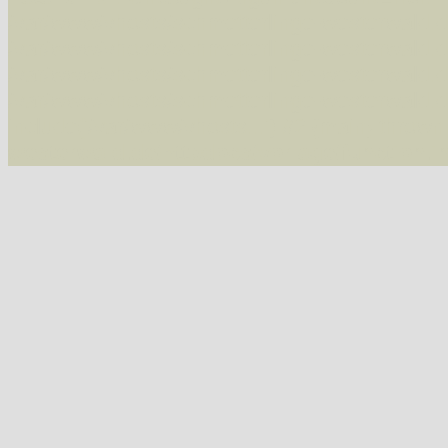
/var/www/vhosts/schmetterlinge-westerwald.de/
/var/www/vhosts/schmetterlinge-westerwald.de
/var/www/vhosts/schmetterlinge-westerwald.de
/var/www/vhosts/schmetterlinge-westerwald.de
include('/var/www/vhosts...') #2 {main} thrown
westerwald.de/httpdocs/vorlage/function.i