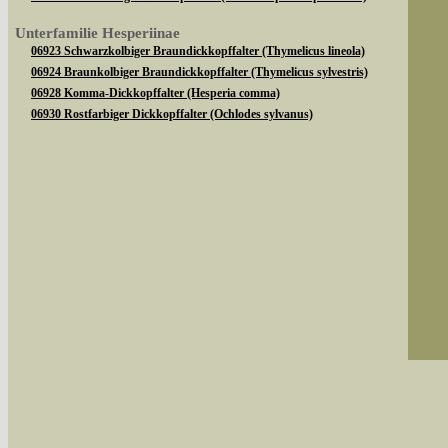
Unterfamilie Hesperiinae
06923 Schwarzkolbiger Braundickkopffalter (Thymelicus lineola)
06924 Braunkolbiger Braundickkopffalter (Thymelicus sylvestris)
06928 Komma-Dickkopffalter (Hesperia comma)
06930 Rostfarbiger Dickkopffalter (Ochlodes sylvanus)
Sie können nach mehreren Suchbegriffen oder
Bei der Suche wird nach dem Suchbegriff in al