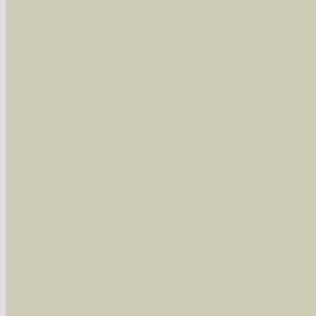
wissenschaftlichen und deutschen Namen, so
Artenkennziffern nach Karsholt/Razowski od
der Arten eingeschrängt werden, standardmä
alle in der Datenbank befindlichen Arten ange
Im linken Bereich:
Keine Eingrenzung, alle Arten anzeigen
- S
Arten die im Bundesgebiet vorkommen
- z
Arten die im Westerwald vorkommen
- beg
Arten die in Westernohe vorkommen
- beg
Im rechten Bereich:
Alle Arten der Sammlung
- keine Einschrän
nur die mit Rote Liste-Status
- es werden nur
Die linken und rechten Optionen können auch
Fatal error
: Uncaught ArgumentCountError: T