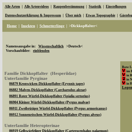
Alle Arten
|
Alle Artenvideos
|
Raupenbestimmung
|
Statistik
|
Einstellungen
Datenschutzerklärung & Impressum
|
Über mich
|
Etwas Topographie
|
Gästeb
Home
|
Insekten
|
Schmetterlinge
|
>Dickkopffalter<
Namensausgabe in:
Wissenschaftlich
>Deutsch<
Vorschaubilder:
einblenden
Rote Li
im 
Familie Dickkopffalter (Hesperiidae)
in 
Unterfamilie Pyrginae
in 
06879 Kronwicken-Dickkopffalter (Erynnis tages)
in 
Lege
06882 Malven-Dickkopffalter (Carcharodus alceae)
06891 Roter Würfel-Dickkopffalter (Spialia sertorius)
06904 Kleiner Würfel-Dickkopffalter (Pyrgus malvae)
06911 Zweibrütiger Würfel-Dickkopffalter (Pyrgus armoricanus)
06912 Sonnenröschen-Würfel-Dickkopffalter (Pyrgus alveus)
Unterfamilie Heteropterinae
06919 Gelbwürfeliger Dickkopffalter (Carterocephalus palaemon)