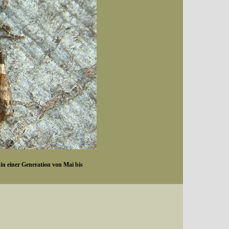
 in einer Generation von Mai bis
Datum (Format: 2008/07/16), Artenkennziffern nach Karsholt/Razowski oder dem EDV-