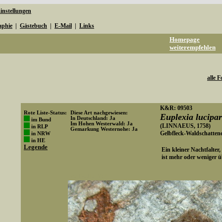
instellungen
aphie
|
Gästebuch
|
E-Mail
|
Links
Homepage
weiterempfehlen
alle F
K&R: 09503
Rote Liste-Status:
Diese Art nachgewiesen:
Euplexia lucipa
In Deutschland: Ja
im Bund
Im Hohen Westerwald: Ja
(LINNAEUS, 1758)
in RLP
Gemarkung Westernohe: Ja
Gelbfleck-Waldschattene
in NRW
Art-ID: 126
in HE
Legende
Ein kleiner Nachtfalter, 
ist mehr oder weniger ü
Media-ID: 832