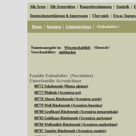
Alle Arten
|
Alle Artenvideos
|
Raupenbestimmung
|
Statistik
|
E
Datenschutzerklärung & Impressum
|
Über mich
|
Etwas Topogr
Home
|
Insekten
|
Schmetterlinge
|
>Eulenfalter<
Namensausgabe in:
Wissenschaftlich
>Deutsch<
Vorschaubilder:
einblenden
Familie Eulenfalter (Noctuidae)
Unterfamilie Acronictinae
08772 Seladoneule (Moma alpium)
08777 Pfeileule (Acronicta psi)
08778 Ahorn-Rindeneule (Acronicta aceris)
08779 Woll-Rindeneule (Acronicta leporina)
08780 Großkopf-Rindeneule (Acronicta megacephala)
08783 Goldhaar-Rindeneule (Acronicta auricoma)
08784 Wolfsmilch-Rindeneule (Acronicta euphorbiae)
08787 Ampfer-Rindeneule (Acronicta rumicis)