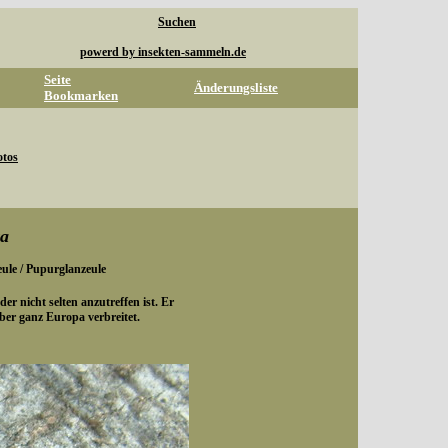
Suchen
powerd by insekten-sammeln.de
Seite
Änderungsliste
Bookmarken
otos
ra
ule / Pupurglanzeule
der nicht selten anzutreffen ist. Er
ber ganz Europa verbreitet.