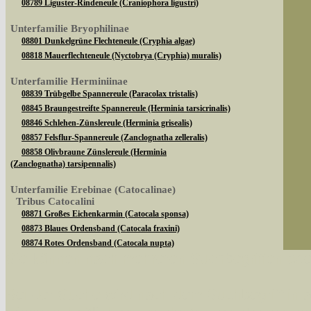
08789 Liguster-Rindeneule (Craniophora ligustri)
Unterfamilie Bryophilinae
08801 Dunkelgrüne Flechteneule (Cryphia algae)
08818 Mauerflechteneule (Nyctobrya (Cryphia) muralis)
Unterfamilie Herminiinae
08839 Trübgelbe Spannereule (Paracolax tristalis)
08845 Braungestreifte Spannereule (Herminia tarsicrinalis)
08846 Schlehen-Zünslereule (Herminia grisealis)
08857 Felsflur-Spannereule (Zanclognatha zelleralis)
08858 Olivbraune Zünslereule (Herminia
(Zanclognatha) tarsipennalis)
Unterfamilie Erebinae (Catocalinae)
Tribus Catocalini
08871 Großes Eichenkarmin (Catocala sponsa)
08873 Blaues Ordensband (Catocala fraxini)
08874 Rotes Ordensband (Catocala nupta)
Sie können nach mehreren Suchbegriffen oder
08882 Kleines Eichenkarmin (Catocala promissa)
08890 Gelbes Ordensband (Catocala fulminea)
Tribus Ophiusini
Bei der Suche wird nach dem Suchbegriff in al
08904 Brombeereule (Dysgonia algira)