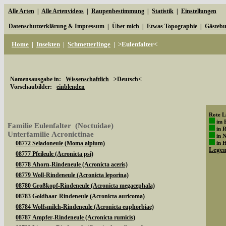
Alle Arten
|
Alle Artenvideos
|
Raupenbestimmung
|
Statistik
|
Einstellungen
Datenschutzerklärung & Impressum
|
Über mich
|
Etwas Topographie
|
Gästeb
Home
|
Insekten
|
Schmetterlinge
|
>Eulenfalter<
Namensausgabe in:
Wissenschaftlich
>Deutsch<
Vorschaubilder:
einblenden
Rote Li
im 
Familie Eulenfalter (Noctuidae)
in 
Unterfamilie Acronictinae
in 
08772 Seladoneule (Moma alpium)
in 
Lege
08777 Pfeileule (Acronicta psi)
08778 Ahorn-Rindeneule (Acronicta aceris)
08779 Woll-Rindeneule (Acronicta leporina)
08780 Großkopf-Rindeneule (Acronicta megacephala)
08783 Goldhaar-Rindeneule (Acronicta auricoma)
08784 Wolfsmilch-Rindeneule (Acronicta euphorbiae)
08787 Ampfer-Rindeneule (Acronicta rumicis)