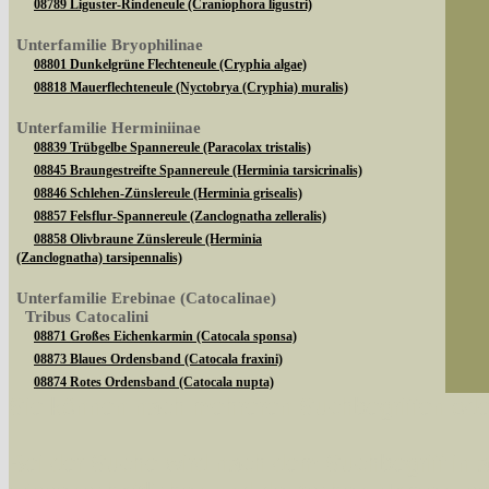
08789 Liguster-Rindeneule (Craniophora ligustri)
Unterfamilie Bryophilinae
08801 Dunkelgrüne Flechteneule (Cryphia algae)
08818 Mauerflechteneule (Nyctobrya (Cryphia) muralis)
Unterfamilie Herminiinae
08839 Trübgelbe Spannereule (Paracolax tristalis)
08845 Braungestreifte Spannereule (Herminia tarsicrinalis)
08846 Schlehen-Zünslereule (Herminia grisealis)
08857 Felsflur-Spannereule (Zanclognatha zelleralis)
08858 Olivbraune Zünslereule (Herminia
(Zanclognatha) tarsipennalis)
Unterfamilie Erebinae (Catocalinae)
Tribus Catocalini
08871 Großes Eichenkarmin (Catocala sponsa)
08873 Blaues Ordensband (Catocala fraxini)
08874 Rotes Ordensband (Catocala nupta)
Sie können nach mehreren Suchbegriffen oder
08882 Kleines Eichenkarmin (Catocala promissa)
08890 Gelbes Ordensband (Catocala fulminea)
Tribus Ophiusini
Bei der Suche wird nach dem Suchbegriff in al
08904 Brombeereule (Dysgonia algira)