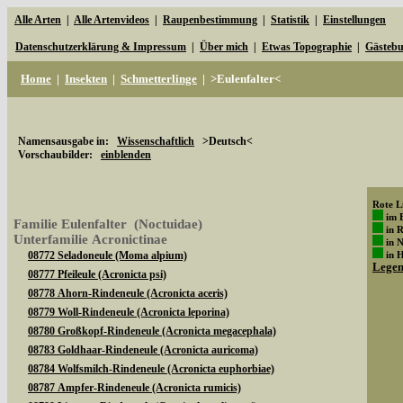
Alle Arten
|
Alle Artenvideos
|
Raupenbestimmung
|
Statistik
|
Einstellungen
Datenschutzerklärung & Impressum
|
Über mich
|
Etwas Topographie
|
Gästeb
Home
|
Insekten
|
Schmetterlinge
|
>Eulenfalter<
Namensausgabe in:
Wissenschaftlich
>Deutsch<
Vorschaubilder:
einblenden
Rote Li
im 
Familie Eulenfalter (Noctuidae)
in 
Unterfamilie Acronictinae
in 
08772 Seladoneule (Moma alpium)
in 
Lege
08777 Pfeileule (Acronicta psi)
08778 Ahorn-Rindeneule (Acronicta aceris)
08779 Woll-Rindeneule (Acronicta leporina)
08780 Großkopf-Rindeneule (Acronicta megacephala)
08783 Goldhaar-Rindeneule (Acronicta auricoma)
08784 Wolfsmilch-Rindeneule (Acronicta euphorbiae)
08787 Ampfer-Rindeneule (Acronicta rumicis)