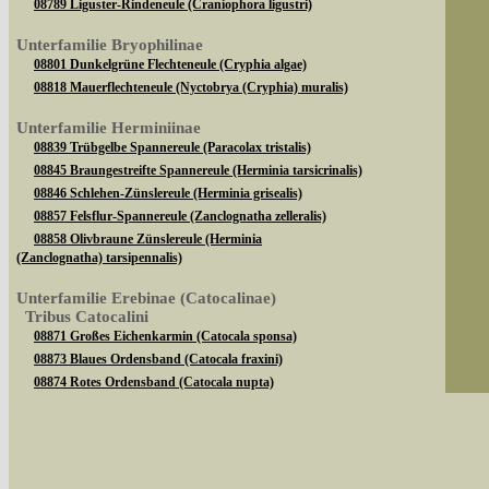
08789 Liguster-Rindeneule (Craniophora ligustri)
Unterfamilie Bryophilinae
08801 Dunkelgrüne Flechteneule (Cryphia algae)
08818 Mauerflechteneule (Nyctobrya (Cryphia) muralis)
Unterfamilie Herminiinae
08839 Trübgelbe Spannereule (Paracolax tristalis)
08845 Braungestreifte Spannereule (Herminia tarsicrinalis)
08846 Schlehen-Zünslereule (Herminia grisealis)
08857 Felsflur-Spannereule (Zanclognatha zelleralis)
08858 Olivbraune Zünslereule (Herminia
(Zanclognatha) tarsipennalis)
Unterfamilie Erebinae (Catocalinae)
Tribus Catocalini
08871 Großes Eichenkarmin (Catocala sponsa)
08873 Blaues Ordensband (Catocala fraxini)
08874 Rotes Ordensband (Catocala nupta)
Sie können nach mehreren Suchbegriffen oder
08882 Kleines Eichenkarmin (Catocala promissa)
08890 Gelbes Ordensband (Catocala fulminea)
Tribus Ophiusini
Bei der Suche wird nach dem Suchbegriff in al
08904 Brombeereule (Dysgonia algira)