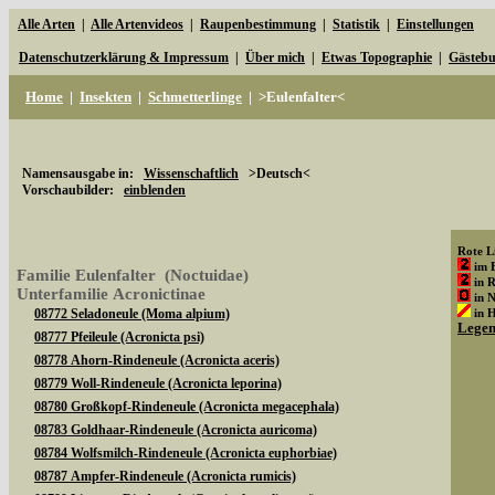
Alle Arten
|
Alle Artenvideos
|
Raupenbestimmung
|
Statistik
|
Einstellungen
Datenschutzerklärung & Impressum
|
Über mich
|
Etwas Topographie
|
Gästeb
Home
|
Insekten
|
Schmetterlinge
|
>Eulenfalter<
Namensausgabe in:
Wissenschaftlich
>Deutsch<
Vorschaubilder:
einblenden
Rote Li
im 
Familie Eulenfalter (Noctuidae)
in 
Unterfamilie Acronictinae
in 
08772 Seladoneule (Moma alpium)
in 
Lege
08777 Pfeileule (Acronicta psi)
08778 Ahorn-Rindeneule (Acronicta aceris)
08779 Woll-Rindeneule (Acronicta leporina)
08780 Großkopf-Rindeneule (Acronicta megacephala)
08783 Goldhaar-Rindeneule (Acronicta auricoma)
08784 Wolfsmilch-Rindeneule (Acronicta euphorbiae)
08787 Ampfer-Rindeneule (Acronicta rumicis)