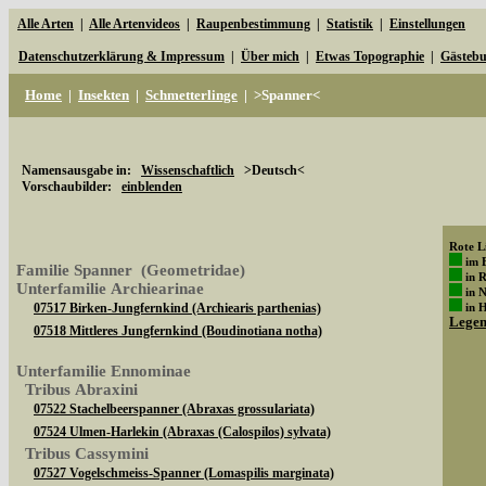
Alle Arten
|
Alle Artenvideos
|
Raupenbestimmung
|
Statistik
|
Einstellungen
Datenschutzerklärung & Impressum
|
Über mich
|
Etwas Topographie
|
Gästeb
Home
|
Insekten
|
Schmetterlinge
|
>Spanner<
Namensausgabe in:
Wissenschaftlich
>Deutsch<
Vorschaubilder:
einblenden
Rote Li
im 
Familie Spanner (Geometridae)
in 
Unterfamilie Archiearinae
in 
07517 Birken-Jungfernkind (Archiearis parthenias)
in 
Lege
07518 Mittleres Jungfernkind (Boudinotiana notha)
Unterfamilie Ennominae
Tribus Abraxini
07522 Stachelbeerspanner (Abraxas grossulariata)
07524 Ulmen-Harlekin (Abraxas (Calospilos) sylvata)
Tribus Cassymini
07527 Vogelschmeiss-Spanner (Lomaspilis marginata)