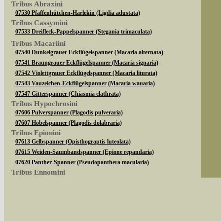
Tribus Abraxini
07530 Pfaffenhütchen-Harlekin (Ligdia adustata)
Tribus Cassymini
07533 Dreifleck-Pappelspanner (Stegania trimaculata)
Tribus Macariini
07540 Dunkelgrauer Eckflügelspanner (Macaria alternata)
07541 Braungrauer Eckflügelspanner (Macaria signaria)
07542 Violettgrauer Eckflügelspanner (Macaria liturata)
07543 Vauzeichen-Eckflügelspanner (Macaria wauaria)
07547 Gitterspanner (Chiasmia clathrata)
Tribus Hypochrosini
07606 Pulverspanner (Plagodis pulveraria)
07607 Hobelspanner (Plagodis dolabraria)
Tribus Epionini
07613 Gelbspanner (Opisthograptis luteolata)
07615 Weiden-Saumbandspanner (Epione repandaria)
07620 Panther-Spanner (Pseudopanthera macularia)
Tribus Ennomini
Sie können nach mehreren Suchbegriffen oder
07630 Fliederspanner (Apeira syringaria)
07633 Eichen-Zackenrandspanner (Ennomos quercinaria)
07635 Eschen-Zackenrandspanner (Ennomos fuscantaria)
Bei der Suche wird nach dem Suchbegriff in al
07641 Dreistreifiger Mondfleckspanner (Selenia dentaria)