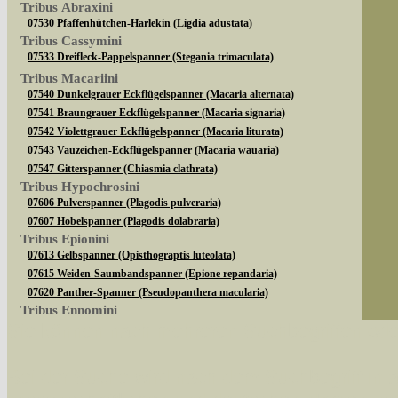
Tribus Abraxini
07530 Pfaffenhütchen-Harlekin (Ligdia adustata)
Tribus Cassymini
07533 Dreifleck-Pappelspanner (Stegania trimaculata)
Tribus Macariini
07540 Dunkelgrauer Eckflügelspanner (Macaria alternata)
07541 Braungrauer Eckflügelspanner (Macaria signaria)
07542 Violettgrauer Eckflügelspanner (Macaria liturata)
07543 Vauzeichen-Eckflügelspanner (Macaria wauaria)
07547 Gitterspanner (Chiasmia clathrata)
Tribus Hypochrosini
07606 Pulverspanner (Plagodis pulveraria)
07607 Hobelspanner (Plagodis dolabraria)
Tribus Epionini
07613 Gelbspanner (Opisthograptis luteolata)
07615 Weiden-Saumbandspanner (Epione repandaria)
07620 Panther-Spanner (Pseudopanthera macularia)
Tribus Ennomini
Sie können nach mehreren Suchbegriffen oder
07630 Fliederspanner (Apeira syringaria)
07633 Eichen-Zackenrandspanner (Ennomos quercinaria)
07635 Eschen-Zackenrandspanner (Ennomos fuscantaria)
Bei der Suche wird nach dem Suchbegriff in al
07641 Dreistreifiger Mondfleckspanner (Selenia dentaria)