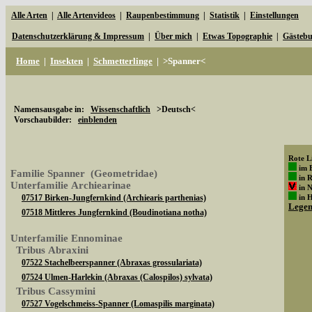
Alle Arten
|
Alle Artenvideos
|
Raupenbestimmung
|
Statistik
|
Einstellungen
Datenschutzerklärung & Impressum
|
Über mich
|
Etwas Topographie
|
Gästeb
Home
|
Insekten
|
Schmetterlinge
|
>Spanner<
Namensausgabe in:
Wissenschaftlich
>Deutsch<
Vorschaubilder:
einblenden
Rote Li
im 
Familie Spanner (Geometridae)
in 
Unterfamilie Archiearinae
in 
07517 Birken-Jungfernkind (Archiearis parthenias)
in 
Lege
07518 Mittleres Jungfernkind (Boudinotiana notha)
Unterfamilie Ennominae
Tribus Abraxini
07522 Stachelbeerspanner (Abraxas grossulariata)
07524 Ulmen-Harlekin (Abraxas (Calospilos) sylvata)
Tribus Cassymini
07527 Vogelschmeiss-Spanner (Lomaspilis marginata)