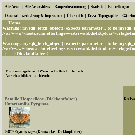
Alle Arten
|
Alle Artenvideos
|
Raupenbestimmung
|
Statistik
|
Einstellungen
Datenschutzerklärung & Impressum
|
Über mich
|
Etwas Topographie
|
Gästeb
Home
Warning
: mysqli_fetch_object() expects parameter 1 to be mysqli_r
/var/www/vhosts/schmetterlinge-westerwald.de/httpdocs/vorlage/fun
|
Warning
: mysqli_fetch_object() expects parameter 1 to be mysqli_r
/var/www/vhosts/schmetterlinge-westerwald.de/httpdocs/vorlage/fun
|
|
>Dickkopffalter<
Namensausgabe in: >Wissenschaftlich<
Deutsch
Vorschaubilder:
ausblenden
Familie Hesperiidae (Dickkopffalter)
Die Fam
Unterfamilie Pyrginae
06879 Erynnis tages (Kronwicken-Dickkopffalter)