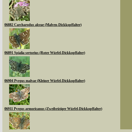
06882 Carcharodus alceae (Malven-Dickkopffalter)
06891 Spialia sertorius (Roter Würfel-Dickkopffalter)
06904 Pyrgus malvae (Kleiner Würfel-Dickkopffalter)
06911 Pyrgus armoricanus (Zweibrütiger Würfel-Dickkopffalter)