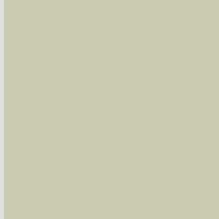
wissenschaftlichen und deutschen Namen, so
Artenkennziffern nach Karsholt/Razowski od
der Arten eingeschrängt werden, standardmä
alle in der Datenbank befindlichen Arten ange
Im linken Bereich:
Keine Eingrenzung, alle Arten anzeigen
- S
Arten die im Bundesgebiet vorkommen
- z
Arten die im Westerwald vorkommen
- beg
Arten die in Westernohe vorkommen
- beg
Im rechten Bereich:
Alle Arten der Sammlung
- keine Einschrän
nur die mit Rote Liste-Status
- es werden nur
Die linken und rechten Optionen können auch
Fatal error
: Uncaught ArgumentCountError: T