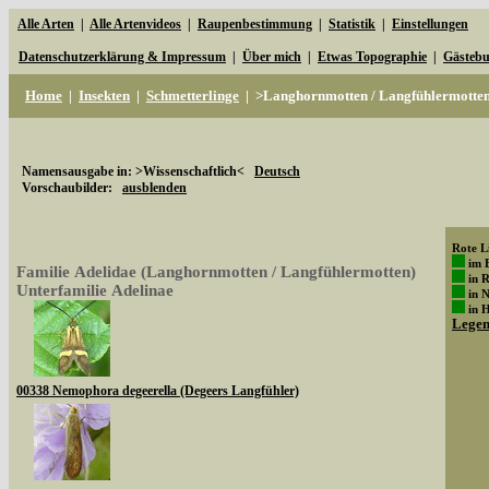
Alle Arten
|
Alle Artenvideos
|
Raupenbestimmung
|
Statistik
|
Einstellungen
Datenschutzerklärung & Impressum
|
Über mich
|
Etwas Topographie
|
Gästeb
Home
|
Insekten
|
Schmetterlinge
|
>Langhornmotten / Langfühlermotte
Namensausgabe in: >Wissenschaftlich<
Deutsch
Vorschaubilder:
ausblenden
Rote Li
im 
Familie Adelidae (Langhornmotten / Langfühlermotten)
in 
Unterfamilie Adelinae
in 
in 
Lege
00338 Nemophora degeerella (Degeers Langfühler)