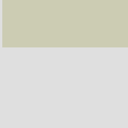
/var/www/vhosts/schmetterlinge-westerwald.de/
/var/www/vhosts/schmetterlinge-westerwald.de
/var/www/vhosts/schmetterlinge-westerwald.de
/var/www/vhosts/schmetterlinge-westerwald.de
include('/var/www/vhosts...') #2 {main} thrown
westerwald.de/httpdocs/vorlage/function.i