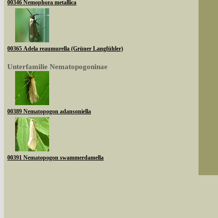
00346 Nemophora metallica
00365 Adela reaumurella (Grüner Langfühler)
Unterfamilie Nematopogoninae
00389 Nematopogon adansoniella
00391 Nematopogon swammerdamella
Sie können nach mehreren Suchbegriffen oder
Bei der Suche wird nach dem Suchbegriff in al