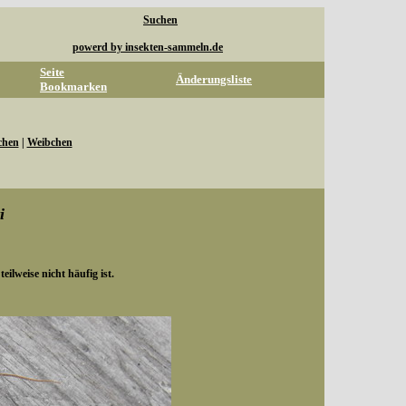
Suchen
powerd by insekten-sammeln.de
Seite
Änderungsliste
Bookmarken
hen
|
Weibchen
i
teilweise nicht häufig ist.