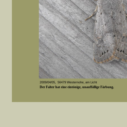
2009/04/05, 56479 Westernohe, am Licht
Der Falter hat eine eintönige, unauffällige Färbung.
Media-ID: 2518
er auch Artennamen).
t sich z.B. nicht nur nach wissenschaftlichen und deutschen Namen, sondern auch nach Fundorten, einem 
gt werden, standardmäßig werden
k an
ndesgebiet vorkommen