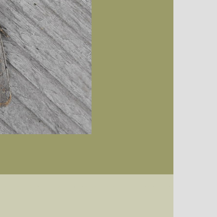
Datum (Format: 2008/07/16), Artenkennziffern nach Karsholt/Razowski oder dem EDV-