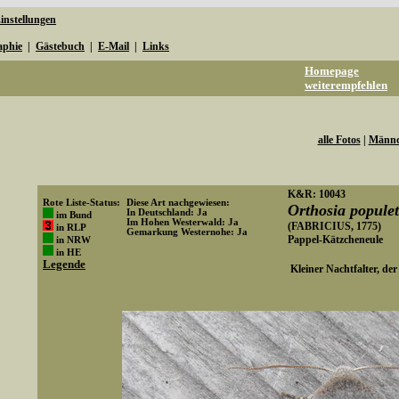
instellungen
aphie
|
Gästebuch
|
E-Mail
|
Links
Homepage
weiterempfehlen
alle Fotos
|
Männc
K&R: 10043
Rote Liste-Status:
Diese Art nachgewiesen:
Orthosia populet
In Deutschland: Ja
im Bund
Im Hohen Westerwald: Ja
(FABRICIUS, 1775)
in RLP
Gemarkung Westernohe: Ja
Pappel-Kätzcheneule
in NRW
Art-ID: 163
in HE
Legende
Kleiner Nachtfalter, der 
Media-ID: 2517