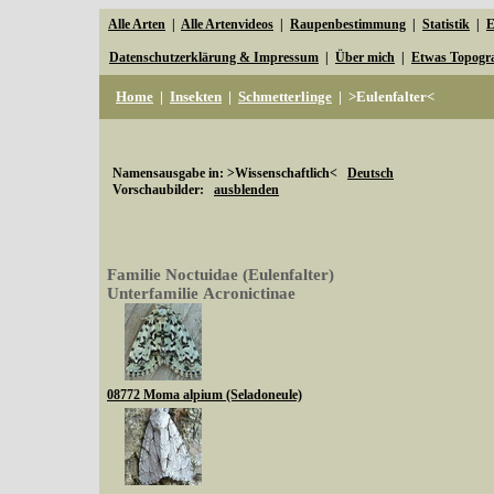
Alle Arten
|
Alle Artenvideos
|
Raupenbestimmung
|
Statistik
|
E
Datenschutzerklärung & Impressum
|
Über mich
|
Etwas Topogr
Home
|
Insekten
|
Schmetterlinge
|
>Eulenfalter<
Namensausgabe in: >Wissenschaftlich<
Deutsch
Vorschaubilder:
ausblenden
Familie Noctuidae (Eulenfalter)
Unterfamilie Acronictinae
08772 Moma alpium (Seladoneule)