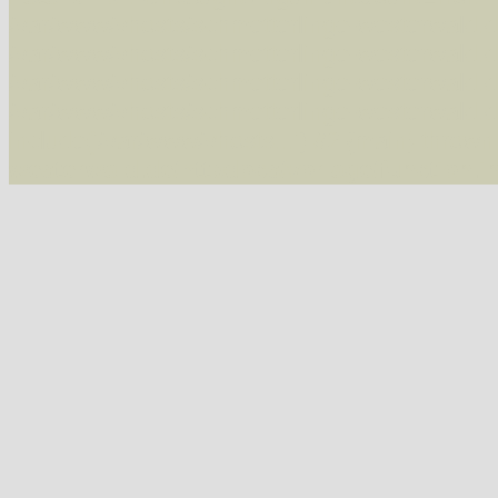
/var/www/vhosts/schmetterlinge-westerwald.de/
/var/www/vhosts/schmetterlinge-westerwald.de
/var/www/vhosts/schmetterlinge-westerwald.de
07543 Macaria wauaria (Vauzeichen-Eckflügelspanner)
/var/www/vhosts/schmetterlinge-westerwald.de
include('/var/www/vhosts...') #2 {main} thrown
westerwald.de/httpdocs/vorlage/function.i
07547 Chiasmia clathrata (Gitterspanner)
Tribus Hypochrosini
07606 Plagodis pulveraria (Pulverspanner)
07607 Plagodis dolabraria (Hobelspanner)
Tribus Epionini