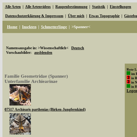
Alle Arten
|
Alle Artenvideos
|
Raupenbestimmung
|
Statistik
|
Einstellungen
Datenschutzerklärung & Impressum
|
Über mich
|
Etwas Topographie
|
Gästeb
Home
|
Insekten
|
Schmetterlinge
|
>Spanner<
Namensausgabe in: >Wissenschaftlich<
Deutsch
Vorschaubilder:
ausblenden
Rote Li
im 
Familie Geometridae (Spanner)
in 
Unterfamilie Archiearinae
in 
in 
Lege
07517 Archiearis parthenias (Birken-Jungfernkind)