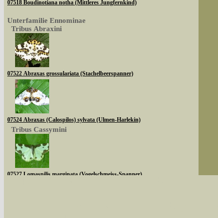
07518 Boudinotiana notha (Mittleres Jungfernkind)
Unterfamilie Ennominae
Tribus Abraxini
07522 Abraxas grossulariata (Stachelbeerspanner)
07524 Abraxas (Calospilos) sylvata (Ulmen-Harlekin)
Tribus Cassymini
07527 Lomaspilis marginata (Vogelschmeiss-Spanner)
Sie können nach mehreren Suchbegriffen oder
Tribus Abraxini
Bei der Suche wird nach dem Suchbegriff in al