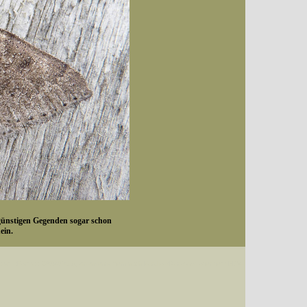
günstigen Gegenden sogar schon
ein.
Datum (Format: 2008/07/16), Artenkennziffern nach Karsholt/Razowski oder dem EDV-