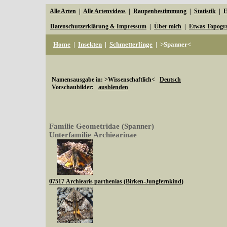
Alle Arten
|
Alle Artenvideos
|
Raupenbestimmung
|
Statistik
|
E
Datenschutzerklärung & Impressum
|
Über mich
|
Etwas Topogr
Home
|
Insekten
|
Schmetterlinge
|
>Spanner<
Namensausgabe in: >Wissenschaftlich<
Deutsch
Vorschaubilder:
ausblenden
Familie Geometridae (Spanner)
Unterfamilie Archiearinae
07517 Archiearis parthenias (Birken-Jungfernkind)