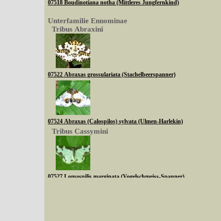
07518 Boudinotiana notha (Mittleres Jungfernkind)
Unterfamilie Ennominae
Tribus Abraxini
07522 Abraxas grossulariata (Stachelbeerspanner)
07524 Abraxas (Calospilos) sylvata (Ulmen-Harlekin)
Tribus Cassymini
07527 Lomaspilis marginata (Vogelschmeiss-Spanner)
Sie können nach mehreren Suchbegriffen oder Arten gleichzeitig suchen (Familien od
Tribus Abraxini
Bei der Suche wird nach dem Suchbegriff in allen Datenbankfeldern gesucht. So läß
Code bei Käfern suchen.
Mit diesen Knöpfen kann die Anzahl der Arten eingeschrän
alle in der Datenbank befindlichen Arten angezeigt. Sie haben folgende Möglichkeiten:
Im linken Bereich:
Keine Eingrenzung, alle Arten anzeigen
- Standard, zeigt alle Arten der Datenban
Arten die im Bundesgebiet vorkommen
- zeigt nur die Arten an, die auf dem Bu