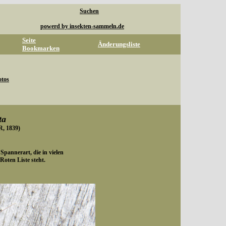
Suchen
powerd by insekten-sammeln.de
Seite
Änderungsliste
Bookmarken
otos
ta
 1839)
Spannerart, die in vielen
oten Liste steht.