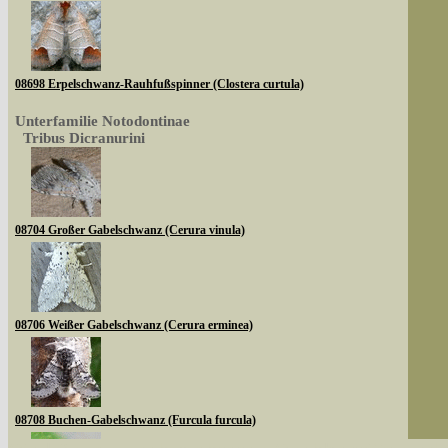
08698 Erpelschwanz-Rauhfußspinner (Clostera curtula)
Unterfamilie Notodontinae
Tribus Dicranurini
08704 Großer Gabelschwanz (Cerura vinula)
08706 Weißer Gabelschwanz (Cerura erminea)
08708 Buchen-Gabelschwanz (Furcula furcula)