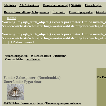
Alle Arten
|
Alle Artenvideos
|
Raupenbestimmung
|
Statistik
|
Einstellungen
Datenschutzerklärung & Impressum
|
Über mich
|
Etwas Topographie
|
Gästeb
Home
Warning
: mysqli_fetch_object() expects parameter 1 to be mysqli_r
/var/www/vhosts/schmetterlinge-westerwald.de/httpdocs/vorlage/fun
|
Warning
: mysqli_fetch_object() expects parameter 1 to be mysqli_r
/var/www/vhosts/schmetterlinge-westerwald.de/httpdocs/vorlage/fun
|
|
>Zahnspinner<
Namensausgabe in:
Wissenschaftlich
>Deutsch<
Vorschaubilder:
ausblenden
Familie Zahnspinner (Notodontidae)
Die Fam
Unterfamilie Pygaerinae
08689 Eichen-Prozessionsspinner (Thaumetopoea processionea)