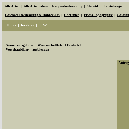
Alle Arten
|
Alle Artenvideos
|
Raupenbestimmung
|
Statistik
|
Einstellungen
Datenschutzerklärung & Impressum
|
Über mich
|
Etwas Topographie
|
Gästeb
Home
|
Insekten
|
|
><
Namensausgabe in:
Wissenschaftlich
>Deutsch<
Vorschaubilder:
ausblenden
Anfrage