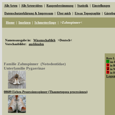
Alle Arten
|
Alle Artenvideos
|
Raupenbestimmung
|
Statistik
|
Einstellungen
Datenschutzerklärung & Impressum
|
Über mich
|
Etwas Topographie
|
Gästeb
Home
|
Insekten
|
Schmetterlinge
|
>Zahnspinner<
Namensausgabe in:
Wissenschaftlich
>Deutsch<
Vorschaubilder:
ausblenden
Rote Li
im 
Familie Zahnspinner (Notodontidae)
in 
Unterfamilie Pygaerinae
in 
in 
Lege
08689 Eichen-Prozessionsspinner (Thaumetopoea processionea)