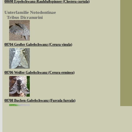
08698 Erpelschwanz-Rauhfußspinner (Clostera curtula)
Unterfamilie Notodontinae
Tribus Dicranurini
08704 Großer Gabelschwanz (Cerura vinula)
08706 Weißer Gabelschwanz (Cerura erminea)
08708 Buchen-Gabelschwanz (Furcula furcula)
Sie können nach mehreren Suchbegriffen oder
Bei der Suche wird nach dem Suchbegriff in al
08710 Espen-Gabelschwanz (Furcula bifida)