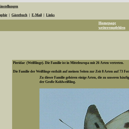
instellungen
aphie
|
Gästebuch
|
E-Mail
|
Links
Homepage
weiterempfehlen
Pieridae (Weißlinge). Die Familie ist in Mitteleuropa mit 26 Arten vertreten.
Die Familie der Weißlinge enthält auf meinen Seiten zur Zeit 8 Arten auf 73 Fot
Zu dieser Familie gehören einige Arten, die zu unseren häufi
der Große Kohlweißling.