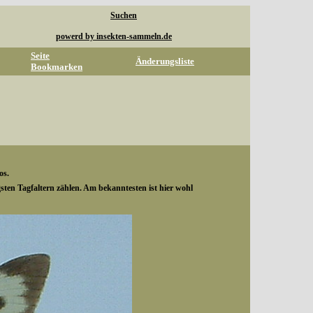
Suchen
powerd by insekten-sammeln.de
Seite
Änderungsliste
Bookmarken
os.
gsten Tagfaltern zählen. Am bekanntesten ist hier wohl