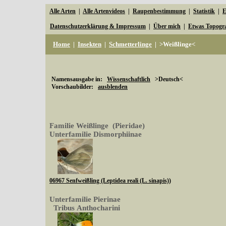
Alle Arten
|
Alle Artenvideos
|
Raupenbestimmung
|
Statistik
|
E
Datenschutzerklärung & Impressum
|
Über mich
|
Etwas Topogr
Home
|
Insekten
|
Schmetterlinge
|
>Weißlinge<
Namensausgabe in:
Wissenschaftlich
>Deutsch<
Vorschaubilder:
ausblenden
Familie Weißlinge (Pieridae)
Unterfamilie Dismorphiinae
06967 Senfweißling (Leptidea reali (L. sinapis))
Unterfamilie Pierinae
Tribus Anthocharini