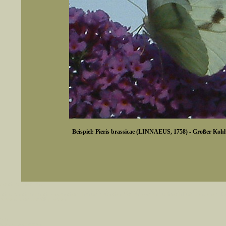
Beispiel: Pieris brassicae (LINNAEUS, 1758) - Großer Kohl
er auch Artennamen).
t sich z.B. nicht nur nach wissenschaftlichen und deutschen Namen, sondern auch nach Fundorten, einem 
gt werden, standardmäßig werden
k an
ndesgebiet vorkommen