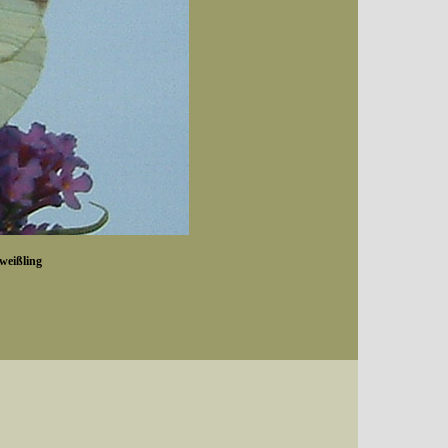
weißling
Datum (Format: 2008/07/16), Artenkennziffern nach Karsholt/Razowski oder dem EDV-