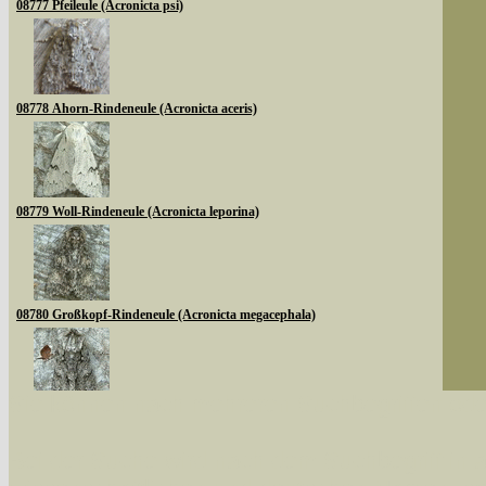
08777 Pfeileule (Acronicta psi)
08778 Ahorn-Rindeneule (Acronicta aceris)
08779 Woll-Rindeneule (Acronicta leporina)
08780 Großkopf-Rindeneule (Acronicta megacephala)
Sie können nach mehreren Suchbegriffen oder
08783 Goldhaar-Rindeneule (Acronicta auricoma)
Bei der Suche wird nach dem Suchbegriff in al