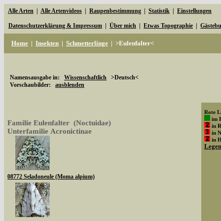
Alle Arten
|
Alle Artenvideos
|
Raupenbestimmung
|
Statistik
|
Einstellungen
Datenschutzerklärung & Impressum
|
Über mich
|
Etwas Topographie
|
Gästeb
Home
|
Insekten
|
Schmetterlinge
|
>Eulenfalter<
Namensausgabe in:
Wissenschaftlich
>Deutsch<
Vorschaubilder:
ausblenden
Rote Li
im 
Familie Eulenfalter (Noctuidae)
in 
Unterfamilie Acronictinae
in 
in 
Lege
08772 Seladoneule (Moma alpium)