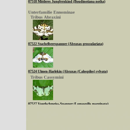
07518 Mittleres Jungfernkind (Boudinotiana notha)
Unterfamilie Ennominae
Tribus Abraxini
07522 Stachelbeerspanner (Abraxas grossulariata)
07524 Ulmen-Harlekin (Abraxas (Calospilos) sylvata)
Tribus Cassymini
07527 Vogelschmeiss-Spanner (Lomaspilis marginata)
Sie können nach mehreren Suchbegriffen oder Arten gleichzeitig suchen (Familien od
Tribus Abraxini
Bei der Suche wird nach dem Suchbegriff in allen Datenbankfeldern gesucht. So läß
Code bei Käfern suchen.
Mit diesen Knöpfen kann die Anzahl der Arten eingeschrän
alle in der Datenbank befindlichen Arten angezeigt. Sie haben folgende Möglichkeiten:
Im linken Bereich:
Keine Eingrenzung, alle Arten anzeigen
- Standard, zeigt alle Arten der Datenban
Arten die im Bundesgebiet vorkommen
- zeigt nur die Arten an, die auf dem Bu