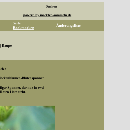
Suchen
powerd by insekten-sammeln.de
Seite
Änderungsliste
Bookmarken
|
Raupe
ata
Flockenblumen-Blütenspanner
iger Spanner, der nur in zwei
oten Liste steht.