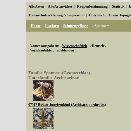
Alle Arten
|
Alle Artenvideos
|
Raupenbestimmung
|
Statistik
|
E
Datenschutzerklärung & Impressum
|
Über mich
|
Etwas Topogr
Home
|
Insekten
|
Schmetterlinge
|
>Spanner<
Namensausgabe in:
Wissenschaftlich
>Deutsch<
Vorschaubilder:
ausblenden
Familie Spanner (Geometridae)
Unterfamilie Archiearinae
07517 Birken-Jungfernkind (Archiearis parthenias)