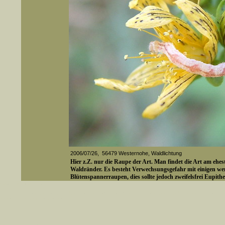
2006/07/26, 56479 Westernohe, Waldlichtung
Hier z.Z. nur die Raupe der Art. Man findet die Art am ehe
Waldränder. Es besteht Verwechsungsgefahr mit einigen we
Blütenspannerraupen, dies sollte jedoch zweifelsfrei Eupithec
er auch Artennamen).
t sich z.B. nicht nur nach wissenschaftlichen und deutschen Namen, sondern auch nach Fundorten, einem 
gt werden, standardmäßig werden
Media-ID: 4104
k an
ndesgebiet vorkommen