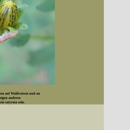
sten auf Waldwiesen und an
nigen anderen
ia satyrata sein.
Datum (Format: 2008/07/16), Artenkennziffern nach Karsholt/Razowski oder dem EDV-