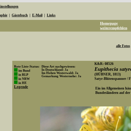
instellungen
aphie
|
Gästebuch
|
E-Mail
|
Links
Homepage
weiterempfehlen
alle Fotos
K&R: 08526
Rote Liste-Status:
Diese Art nachgewiesen:
Eupithecia satyr
In Deutschland: Ja
im Bund
Im Hohen Westerwald: Ja
(HÜBNER, 1813)
in RLP
Gemarkung Westernohe: Ja
Satyr-Blütenspanner / 
in NRW
Art-ID: 525
in HE
Legende
Ein im Allgemeinen häuf
Bundesländern auf der R
Media-ID: 2378