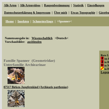
Alle Arten
|
Alle Artenvideos
|
Raupenbestimmung
|
Statistik
|
Einstellungen
Datenschutzerklärung & Impressum
|
Über mich
|
Etwas Topographie
|
Gästeb
Home
|
Insekten
|
Schmetterlinge
|
>Spanner<
Namensausgabe in:
Wissenschaftlich
>Deutsch<
Vorschaubilder:
ausblenden
Rote Li
im 
Familie Spanner (Geometridae)
in 
Unterfamilie Archiearinae
in 
in 
Lege
07517 Birken-Jungfernkind (Archiearis parthenias)