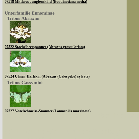
07518 Mittleres Jungfernkind (Boudinotiana notha)
Unterfamilie Ennominae
Tribus Abraxini
07522 Stachelbeerspanner (Abraxas grossulariata)
07524 Ulmen-Harlekin (Abraxas (Calospilos) sylvata)
Tribus Cassymini
07527 Vogelschmeiss-Spanner (Lomaspilis marginata)
Sie können nach mehreren Suchbegriffen oder
Tribus Abraxini
Bei der Suche wird nach dem Suchbegriff in al