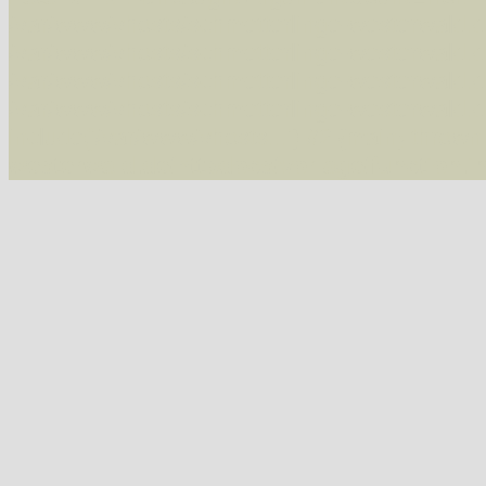
/var/www/vhosts/schmetterlinge-westerwald.de/
/var/www/vhosts/schmetterlinge-westerwald.de
/var/www/vhosts/schmetterlinge-westerwald.de
07543 Vauzeichen-Eckflügelspanner (Macaria wauaria)
/var/www/vhosts/schmetterlinge-westerwald.de
include('/var/www/vhosts...') #2 {main} thrown
westerwald.de/httpdocs/vorlage/function.i
07547 Gitterspanner (Chiasmia clathrata)
Tribus Hypochrosini
07606 Pulverspanner (Plagodis pulveraria)
07607 Hobelspanner (Plagodis dolabraria)
Tribus Epionini