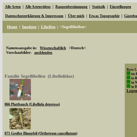
Alle Arten
|
Alle Artenvideos
|
Raupenbestimmung
|
Statistik
|
Einstellungen
Datenschutzerklärung & Impressum
|
Über mich
|
Etwas Topographie
|
Gästeb
Home
|
Insekten
|
Libellen
|
>Segellibellen<
Namensausgabe in:
Wissenschaftlich
>Deutsch<
Vorschaubilder:
ausblenden
Rote Li
im 
Familie Segellibellen (Libellulidae)
in 
in 
in 
Lege
066 Plattbauch (Libellula depressa)
071 Großer Blaupfeil (Orthetrum cancellatum)