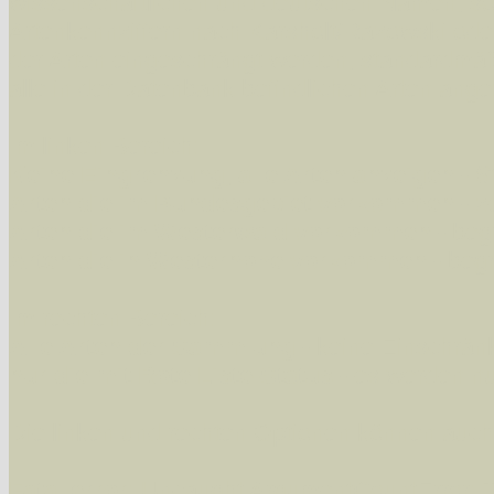
wissenschaftlichen und deutschen Namen, so
Artenkennziffern nach Karsholt/Razowski od
der Arten eingeschrängt werden, standardmä
alle in der Datenbank befindlichen Arten ange
Im linken Bereich:
Keine Eingrenzung, alle Arten anzeigen
- S
Arten die im Bundesgebiet vorkommen
- z
Arten die im Westerwald vorkommen
- beg
Arten die in Westernohe vorkommen
- beg
Im rechten Bereich:
Alle Arten der Sammlung
- keine Einschrän
nur die mit Rote Liste-Status
- es werden nur
Die linken und rechten Optionen können auch
Fatal error
: Uncaught ArgumentCountError: T