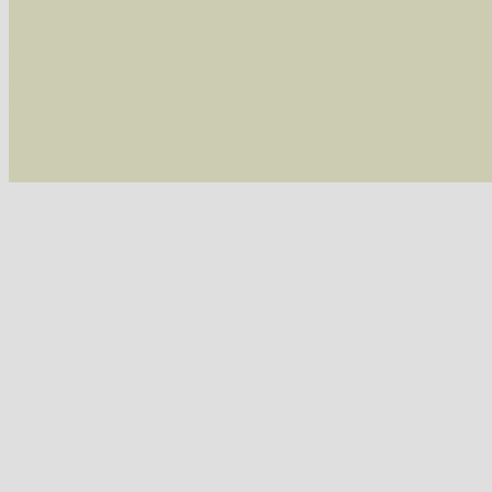
/var/www/vhosts/schmetterlinge-westerwald.de/
/var/www/vhosts/schmetterlinge-westerwald.de
/var/www/vhosts/schmetterlinge-westerwald.de
/var/www/vhosts/schmetterlinge-westerwald.de
include('/var/www/vhosts...') #2 {main} thrown
westerwald.de/httpdocs/vorlage/function.i