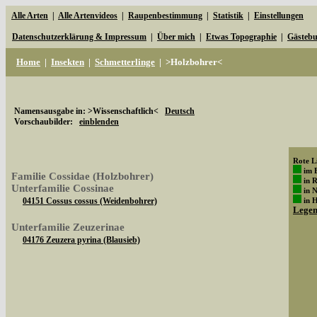
Alle Arten
|
Alle Artenvideos
|
Raupenbestimmung
|
Statistik
|
Einstellungen
Datenschutzerklärung & Impressum
|
Über mich
|
Etwas Topographie
|
Gästeb
Home
|
Insekten
|
Schmetterlinge
|
>Holzbohrer<
Namensausgabe in: >Wissenschaftlich<
Deutsch
Vorschaubilder:
einblenden
Rote Li
im 
Familie Cossidae (Holzbohrer)
in 
Unterfamilie Cossinae
in 
04151 Cossus cossus (Weidenbohrer)
in 
Lege
Unterfamilie Zeuzerinae
04176 Zeuzera pyrina (Blausieb)