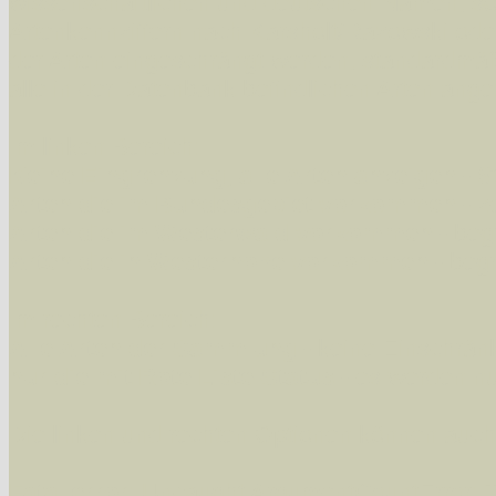
wissenschaftlichen und deutschen Namen, so
Artenkennziffern nach Karsholt/Razowski od
der Arten eingeschrängt werden, standardmä
alle in der Datenbank befindlichen Arten ange
Im linken Bereich:
Keine Eingrenzung, alle Arten anzeigen
- S
Arten die im Bundesgebiet vorkommen
- z
Arten die im Westerwald vorkommen
- beg
Arten die in Westernohe vorkommen
- beg
Im rechten Bereich:
Alle Arten der Sammlung
- keine Einschrän
nur die mit Rote Liste-Status
- es werden nur
Die linken und rechten Optionen können auch
Fatal error
: Uncaught ArgumentCountError: T