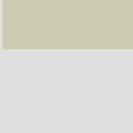
/var/www/vhosts/schmetterlinge-westerwald.de/
/var/www/vhosts/schmetterlinge-westerwald.de
/var/www/vhosts/schmetterlinge-westerwald.de
/var/www/vhosts/schmetterlinge-westerwald.de
include('/var/www/vhosts...') #2 {main} thrown
westerwald.de/httpdocs/vorlage/function.i