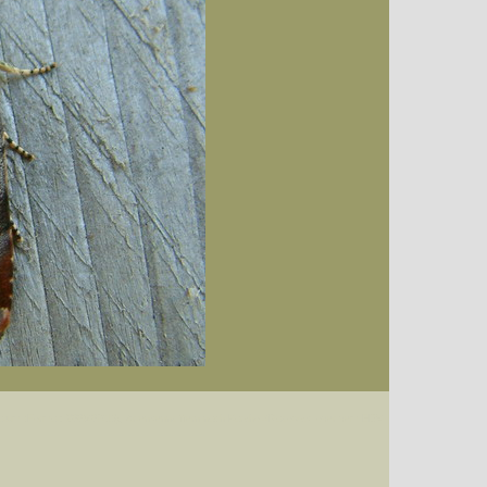
nden Gewässern und in Randbereiche
Datum (Format: 2008/07/16), Artenkennziffern nach Karsholt/Razowski oder dem EDV-