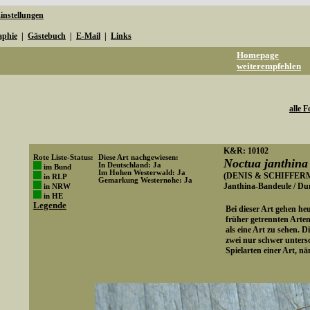
instellungen
aphie
|
Gästebuch
|
E-Mail
|
Links
Homepage
weiterempfehlen
alle F
K&R: 10102
Rote Liste-Status:
Diese Art nachgewiesen:
Noctua janthina
In Deutschland: Ja
im Bund
Im Hohen Westerwald: Ja
(DENIS & SCHIFFERM
in RLP
Gemarkung Westernohe: Ja
Janthina-Bandeule / D
in NRW
Art-ID: 173
in HE
Legende
Bei dieser Art gehen he
früher getrennten Arten
als eine Art zu sehen. D
zwei nur schwer unters
Spielarten einer Art, nä
Media-ID: 2855