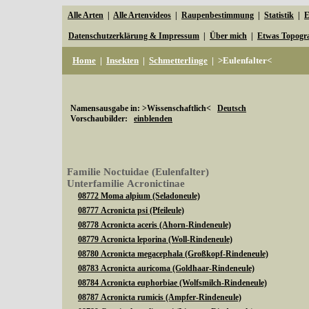
Alle Arten
|
Alle Artenvideos
|
Raupenbestimmung
|
Statistik
|
E
Datenschutzerklärung & Impressum
|
Über mich
|
Etwas Topogr
Home
|
Insekten
|
Schmetterlinge
|
>Eulenfalter<
Namensausgabe in: >Wissenschaftlich<
Deutsch
Vorschaubilder:
einblenden
Familie Noctuidae (Eulenfalter)
Unterfamilie Acronictinae
08772 Moma alpium (Seladoneule)
08777 Acronicta psi (Pfeileule)
08778 Acronicta aceris (Ahorn-Rindeneule)
08779 Acronicta leporina (Woll-Rindeneule)
08780 Acronicta megacephala (Großkopf-Rindeneule)
08783 Acronicta auricoma (Goldhaar-Rindeneule)
08784 Acronicta euphorbiae (Wolfsmilch-Rindeneule)
08787 Acronicta rumicis (Ampfer-Rindeneule)