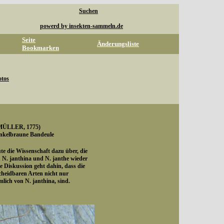
Suchen
powerd by insekten-sammeln.de
Seite
Änderungsliste
Bookmarken
otos
ÜLLER, 1775)
unkelbraune Bandeule
ute die Wissenschaft dazu über, die
 N. janthina und N. janthe wieder
ie Diskussion geht dahin, dass die
cheidbaren Arten nicht nur
mlich von N. janthina, sind.