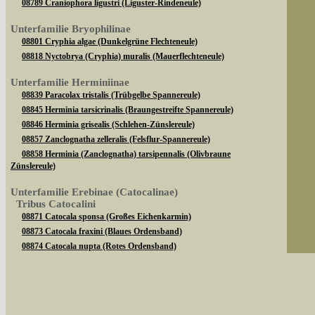
08789 Craniophora ligustri (Liguster-Rindeneule)
Unterfamilie Bryophilinae
08801 Cryphia algae (Dunkelgrüne Flechteneule)
08818 Nyctobrya (Cryphia) muralis (Mauerflechteneule)
Unterfamilie Herminiinae
08839 Paracolax tristalis (Trübgelbe Spannereule)
08845 Herminia tarsicrinalis (Braungestreifte Spannereule)
08846 Herminia grisealis (Schlehen-Zünslereule)
08857 Zanclognatha zelleralis (Felsflur-Spannereule)
08858 Herminia (Zanclognatha) tarsipennalis (Olivbraune
Zünslereule)
Unterfamilie Erebinae (Catocalinae)
Tribus Catocalini
08871 Catocala sponsa (Großes Eichenkarmin)
08873 Catocala fraxini (Blaues Ordensband)
08874 Catocala nupta (Rotes Ordensband)
Sie können nach mehreren Suchbegriffen oder
08882 Catocala promissa (Kleines Eichenkarmin)
08890 Catocala fulminea (Gelbes Ordensband)
Tribus Ophiusini
Bei der Suche wird nach dem Suchbegriff in al
08904 Dysgonia algira (Brombeereule)