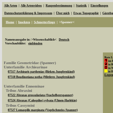
Alle Arten
|
Alle Artenvideos
|
Raupenbestimmung
|
Statistik
|
Einstellungen
Datenschutzerklärung & Impressum
|
Über mich
|
Etwas Topographie
|
Gästeb
Home
|
Insekten
|
Schmetterlinge
|
>Spanner<
Namensausgabe in: >Wissenschaftlich<
Deutsch
Vorschaubilder:
einblenden
Rote Li
im 
Familie Geometridae (Spanner)
in 
Unterfamilie Archiearinae
in 
07517 Archiearis parthenias (Birken-Jungfernkind)
in 
Lege
07518 Boudinotiana notha (Mittleres Jungfernkind)
Unterfamilie Ennominae
Tribus Abraxini
07522 Abraxas grossulariata (Stachelbeerspanner)
07524 Abraxas (Calospilos) sylvata (Ulmen-Harlekin)
Tribus Cassymini
07527 Lomaspilis marginata (Vogelschmeiss-Spanner)