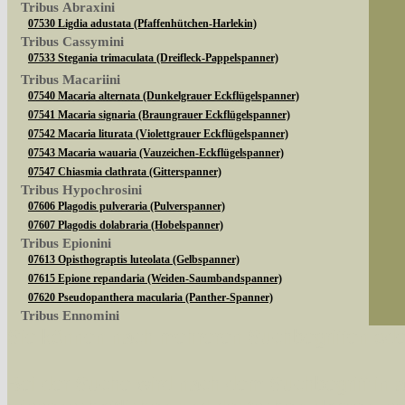
Tribus Abraxini
07530 Ligdia adustata (Pfaffenhütchen-Harlekin)
Tribus Cassymini
07533 Stegania trimaculata (Dreifleck-Pappelspanner)
Tribus Macariini
07540 Macaria alternata (Dunkelgrauer Eckflügelspanner)
07541 Macaria signaria (Braungrauer Eckflügelspanner)
07542 Macaria liturata (Violettgrauer Eckflügelspanner)
07543 Macaria wauaria (Vauzeichen-Eckflügelspanner)
07547 Chiasmia clathrata (Gitterspanner)
Tribus Hypochrosini
07606 Plagodis pulveraria (Pulverspanner)
07607 Plagodis dolabraria (Hobelspanner)
Tribus Epionini
07613 Opisthograptis luteolata (Gelbspanner)
07615 Epione repandaria (Weiden-Saumbandspanner)
07620 Pseudopanthera macularia (Panther-Spanner)
Tribus Ennomini
Sie können nach mehreren Suchbegriffen oder
07630 Apeira syringaria (Fliederspanner)
07633 Ennomos quercinaria (Eichen-Zackenrandspanner)
07635 Ennomos fuscantaria (Eschen-Zackenrandspanner)
Bei der Suche wird nach dem Suchbegriff in al
07641 Selenia dentaria (Dreistreifiger Mondfleckspanner)