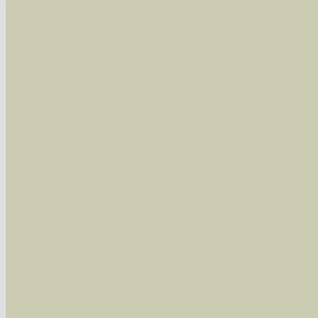
wissenschaftlichen und deutschen Namen, so
Artenkennziffern nach Karsholt/Razowski od
der Arten eingeschrängt werden, standardmä
alle in der Datenbank befindlichen Arten ange
Im linken Bereich:
Keine Eingrenzung, alle Arten anzeigen
- S
Arten die im Bundesgebiet vorkommen
- z
Arten die im Westerwald vorkommen
- beg
Arten die in Westernohe vorkommen
- beg
Im rechten Bereich:
Alle Arten der Sammlung
- keine Einschrän
nur die mit Rote Liste-Status
- es werden nur
Die linken und rechten Optionen können auch
Fatal error
: Uncaught ArgumentCountError: T