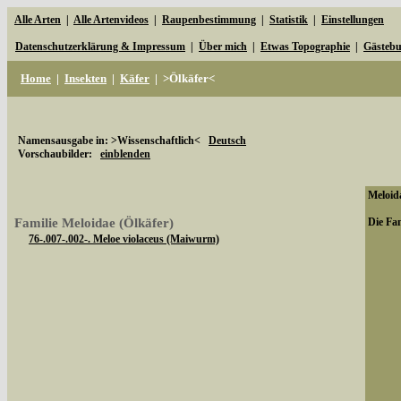
Alle Arten
|
Alle Artenvideos
|
Raupenbestimmung
|
Statistik
|
Einstellungen
Datenschutzerklärung & Impressum
|
Über mich
|
Etwas Topographie
|
Gästeb
Home
|
Insekten
|
Käfer
|
>Ölkäfer<
Namensausgabe in: >Wissenschaftlich<
Deutsch
Vorschaubilder:
einblenden
Meloida
Familie Meloidae (Ölkäfer)
Die Fam
76-.007-.002-. Meloe violaceus (Maiwurm)