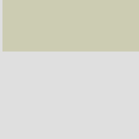
/var/www/vhosts/schmetterlinge-westerwald.de/
/var/www/vhosts/schmetterlinge-westerwald.de
/var/www/vhosts/schmetterlinge-westerwald.de
/var/www/vhosts/schmetterlinge-westerwald.de
include('/var/www/vhosts...') #2 {main} thrown
westerwald.de/httpdocs/vorlage/function.i