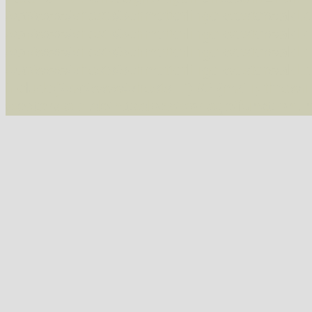
/var/www/vhosts/schmetterlinge-westerwald.de/
/var/www/vhosts/schmetterlinge-westerwald.de
/var/www/vhosts/schmetterlinge-westerwald.de
/var/www/vhosts/schmetterlinge-westerwald.de
include('/var/www/vhosts...') #2 {main} thrown
westerwald.de/httpdocs/vorlage/function.i