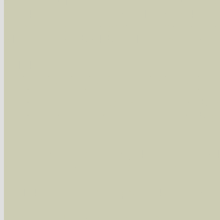
wissenschaftlichen und deutschen Namen, so
Artenkennziffern nach Karsholt/Razowski od
der Arten eingeschrängt werden, standardmä
alle in der Datenbank befindlichen Arten ange
Im linken Bereich:
Keine Eingrenzung, alle Arten anzeigen
- S
Arten die im Bundesgebiet vorkommen
- z
Arten die im Westerwald vorkommen
- beg
Arten die in Westernohe vorkommen
- beg
Im rechten Bereich:
Alle Arten der Sammlung
- keine Einschrän
nur die mit Rote Liste-Status
- es werden nur
Die linken und rechten Optionen können auch
Fatal error
: Uncaught ArgumentCountError: T