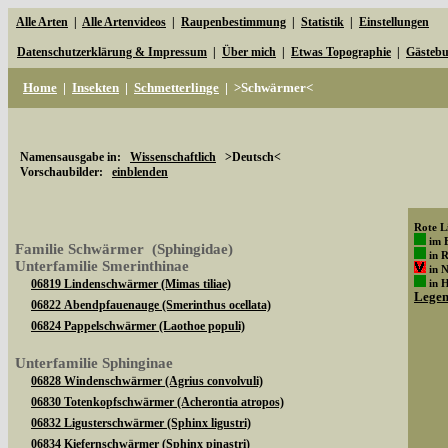
Alle Arten
|
Alle Artenvideos
|
Raupenbestimmung
|
Statistik
|
Einstellungen
Datenschutzerklärung & Impressum
|
Über mich
|
Etwas Topographie
|
Gästeb
Home
|
Insekten
|
Schmetterlinge
|
>Schwärmer<
Namensausgabe in:
Wissenschaftlich
>Deutsch<
Vorschaubilder:
einblenden
Rote Li
im 
Familie Schwärmer (Sphingidae)
in 
Unterfamilie Smerinthinae
in 
06819 Lindenschwärmer (Mimas tiliae)
in 
Lege
06822 Abendpfauenauge (Smerinthus ocellata)
06824 Pappelschwärmer (Laothoe populi)
Unterfamilie Sphinginae
06828 Windenschwärmer (Agrius convolvuli)
06830 Totenkopfschwärmer (Acherontia atropos)
06832 Ligusterschwärmer (Sphinx ligustri)
06834 Kiefernschwärmer (Sphinx pinastri)