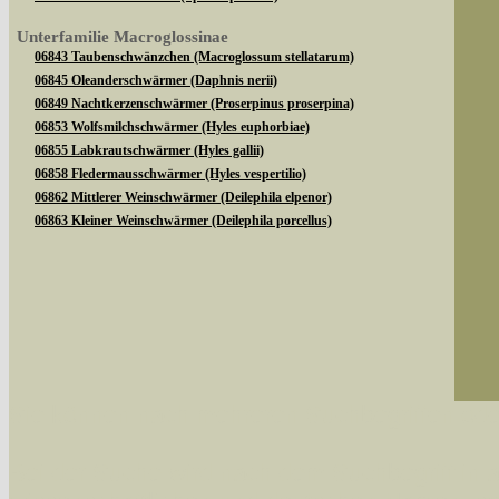
Unterfamilie Macroglossinae
06843 Taubenschwänzchen (Macroglossum stellatarum)
06845 Oleanderschwärmer (Daphnis nerii)
06849 Nachtkerzenschwärmer (Proserpinus proserpina)
06853 Wolfsmilchschwärmer (Hyles euphorbiae)
06855 Labkrautschwärmer (Hyles gallii)
06858 Fledermausschwärmer (Hyles vespertilio)
06862 Mittlerer Weinschwärmer (Deilephila elpenor)
06863 Kleiner Weinschwärmer (Deilephila porcellus)
Sie können nach mehreren Suchbegriffen oder
Bei der Suche wird nach dem Suchbegriff in al