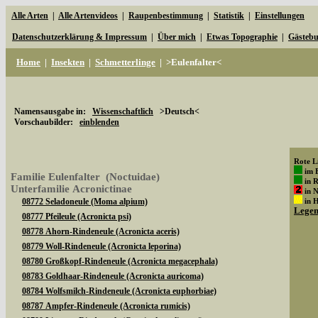
Alle Arten
|
Alle Artenvideos
|
Raupenbestimmung
|
Statistik
|
Einstellungen
Datenschutzerklärung & Impressum
|
Über mich
|
Etwas Topographie
|
Gästeb
Home
|
Insekten
|
Schmetterlinge
|
>Eulenfalter<
Namensausgabe in:
Wissenschaftlich
>Deutsch<
Vorschaubilder:
einblenden
Rote Li
im 
Familie Eulenfalter (Noctuidae)
in 
Unterfamilie Acronictinae
in 
08772 Seladoneule (Moma alpium)
in 
Lege
08777 Pfeileule (Acronicta psi)
08778 Ahorn-Rindeneule (Acronicta aceris)
08779 Woll-Rindeneule (Acronicta leporina)
08780 Großkopf-Rindeneule (Acronicta megacephala)
08783 Goldhaar-Rindeneule (Acronicta auricoma)
08784 Wolfsmilch-Rindeneule (Acronicta euphorbiae)
08787 Ampfer-Rindeneule (Acronicta rumicis)