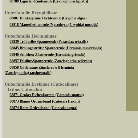
08789 Liguster-Rindeneule (Craniophora ligustri)
Unterfamilie Bryophilinae
08801 Dunkelgrüne Flechteneule (Cryphia algae)
08818 Mauerflechteneule (Nyctobrya (Cryphia) muralis)
Unterfamilie Herminiinae
08839 Trübgelbe Spannereule (Paracolax tristalis)
08845 Braungestreifte Spannereule (Herminia tarsicrinalis)
08846 Schlehen-Zünslereule (Herminia grisealis)
08857 Felsflur-Spannereule (Zanclognatha zelleralis)
08858 Olivbraune Zünslereule (Herminia
(Zanclognatha) tarsipennalis)
Unterfamilie Erebinae (Catocalinae)
Tribus Catocalini
08871 Großes Eichenkarmin (Catocala sponsa)
08873 Blaues Ordensband (Catocala fraxini)
08874 Rotes Ordensband (Catocala nupta)
Sie können nach mehreren Suchbegriffen oder
08882 Kleines Eichenkarmin (Catocala promissa)
08890 Gelbes Ordensband (Catocala fulminea)
Tribus Ophiusini
Bei der Suche wird nach dem Suchbegriff in al
08904 Brombeereule (Dysgonia algira)