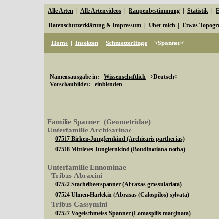
Alle Arten
|
Alle Artenvideos
|
Raupenbestimmung
|
Statistik
|
E
Datenschutzerklärung & Impressum
|
Über mich
|
Etwas Topogr
Home
|
Insekten
|
Schmetterlinge
|
>Spanner<
Namensausgabe in:
Wissenschaftlich
>Deutsch<
Vorschaubilder:
einblenden
Familie Spanner (Geometridae)
Unterfamilie Archiearinae
07517 Birken-Jungfernkind (Archiearis parthenias)
07518 Mittleres Jungfernkind (Boudinotiana notha)
Unterfamilie Ennominae
Tribus Abraxini
07522 Stachelbeerspanner (Abraxas grossulariata)
07524 Ulmen-Harlekin (Abraxas (Calospilos) sylvata)
Tribus Cassymini
07527 Vogelschmeiss-Spanner (Lomaspilis marginata)