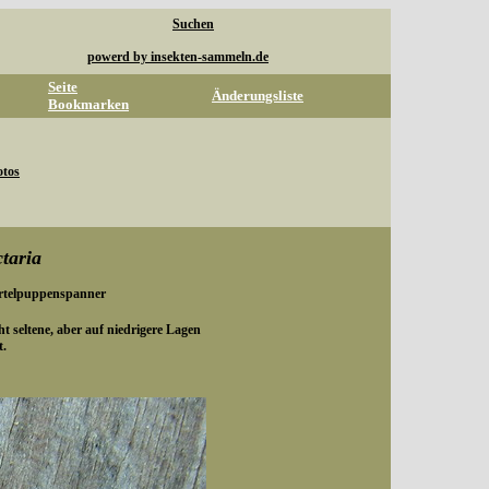
Suchen
powerd by insekten-sammeln.de
Seite
Änderungsliste
Bookmarken
otos
taria
rtelpuppenspanner
ht seltene, aber auf niedrigere Lagen
t.