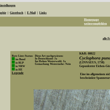
instellungen
aphie
|
Gästebuch
|
E-Mail
|
Links
Homepage
weiterempfehlen
alle F
K&R: 08022
Rote Liste-Status:
Diese Art nachgewiesen:
Cyclophora punc
In Deutschland: Ja
im Bund
Im Hohen Westerwald: Ja
(LINNAEUS, 1758)
in RLP
Gemarkung Westernohe: Nein
Gepunkteter Eichen-Gü
in NRW
Art-ID: 593
in HE
Legende
Eine im allgemeinen nic
beschränkte Spannerar
Media-ID: 2895