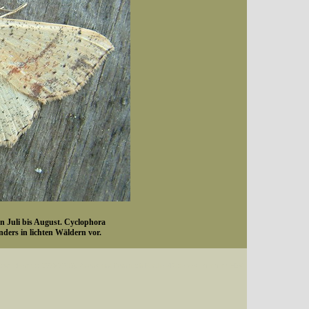
on Juli bis August. Cyclophora
ders in lichten Wäldern vor.
Datum (Format: 2008/07/16), Artenkennziffern nach Karsholt/Razowski oder dem EDV-