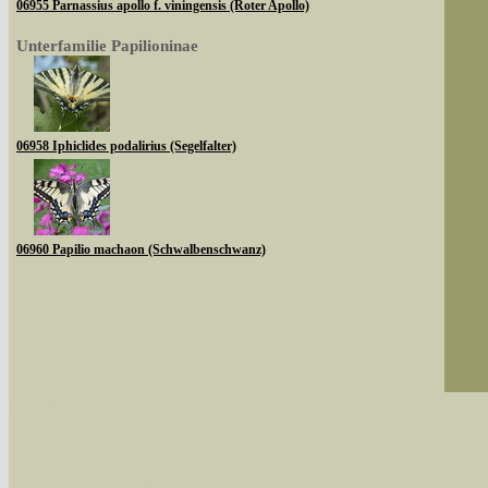
06955 Parnassius apollo f. viningensis (Roter Apollo)
Unterfamilie Papilioninae
06958 Iphiclides podalirius (Segelfalter)
06960 Papilio machaon (Schwalbenschwanz)
Sie können nach mehreren Suchbegriffen oder
Bei der Suche wird nach dem Suchbegriff in al