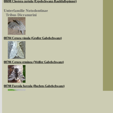
08698 Clostera curtula (Erpelschwanz-Rauhfußspinner)
Unterfamilie Notodontinae
Tribus Dicranurini
08704 Cerura vinula (Großer Gabelschwanz)
08706 Cerura erminea (Weißer Gabelschwanz)
08708 Furcula furcula (Buchen-Gabelschwanz)
Sie können nach mehreren Suchbegriffen oder
Bei der Suche wird nach dem Suchbegriff in al
08710 Furcula bifida (Espen-Gabelschwanz)