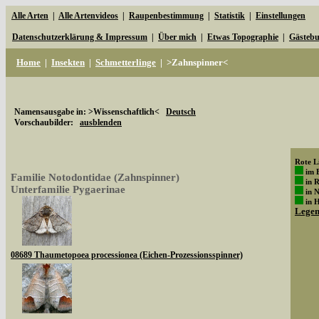
Alle Arten
|
Alle Artenvideos
|
Raupenbestimmung
|
Statistik
|
Einstellungen
Datenschutzerklärung & Impressum
|
Über mich
|
Etwas Topographie
|
Gästeb
Home
|
Insekten
|
Schmetterlinge
|
>Zahnspinner<
Namensausgabe in: >Wissenschaftlich<
Deutsch
Vorschaubilder:
ausblenden
Rote Li
im 
Familie Notodontidae (Zahnspinner)
in 
Unterfamilie Pygaerinae
in 
in 
Lege
08689 Thaumetopoea processionea (Eichen-Prozessionsspinner)